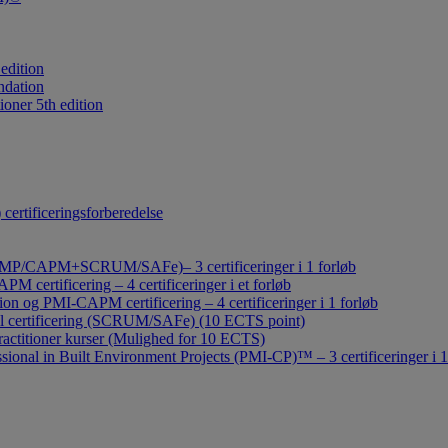
edition
ndation
oner 5th edition
rtificeringsforberedelse
t (PMP/CAPM+SCRUM/SAFe)– 3 certificeringer i 1 forløb
certificering – 4 certificeringer i et forløb
 og PMI-CAPM certificering – 4 certificeringer i 1 forløb
l certificering (SCRUM/SAFe) (10 ECTS point)
ctitioner kurser (Mulighed for 10 ECTS)
ional in Built Environment Projects (PMI-CP)™ – 3 certificeringer i 1