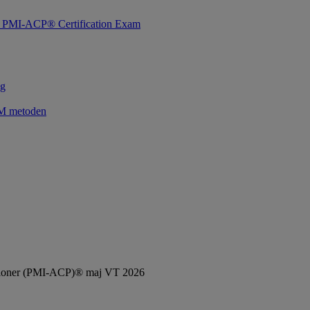
for PMI-ACP® Certification Exam
ng
UM metoden
titioner (PMI-ACP)® maj VT 2026