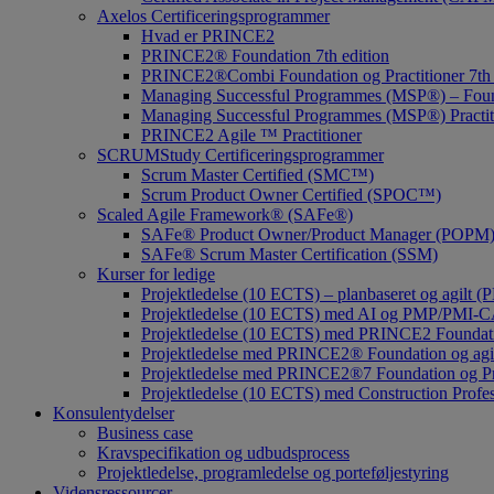
Axelos Certificeringsprogrammer
Hvad er PRINCE2
PRINCE2® Foundation 7th edition
PRINCE2®Combi Foundation og Practitioner 7th 
Managing Successful Programmes (MSP®) – Fou
Managing Successful Programmes (MSP®) Practiti
PRINCE2 Agile ™ Practitioner
SCRUMStudy Certificeringsprogrammer
Scrum Master Certified (SMC™)
Scrum Product Owner Certified (SPOC™)
Scaled Agile Framework® (SAFe®)
SAFe® Product Owner/Product Manager (POPM) ce
SAFe® Scrum Master Certification (SSM)
Kurser for ledige
Projektledelse (10 ECTS) – planbaseret og agil
Projektledelse (10 ECTS) med AI og PMP/PMI-CAPM 
Projektledelse (10 ECTS) med PRINCE2 Foundation
Projektledelse med PRINCE2® Foundation og agi
Projektledelse med PRINCE2®7 Foundation og Pra
Projektledelse (10 ECTS) med Construction Profess
Konsulentydelser
Business case
Kravspecifikation og udbudsprocess
Projektledelse, programledelse og porteføljestyring
Vidensressourcer