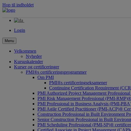
Hop til indholdet
Login
Menu
Velkommen
Nyheder
Kursuskalender
Kurser og certificeringer
PMI®s certificeringsprogrammer
Om PMI
PMI®s certificeringseksamener
Continuing Certification Requirement (CCR
PMI Authorized Project Management Professional 
PMI Risk Management Professional (PMI-RMP)® C
PMI Professional in Business Analysis (PMI-PBA)®
PMI Agile Certified Practitioner (PMI-ACP)® Cert
Construction Professional in Built Environment 
Senior Construction Professional in Built Envir
PMI Scheduling Professional (PMI-SP)® certificer
Certified Associate in Project Management (CA