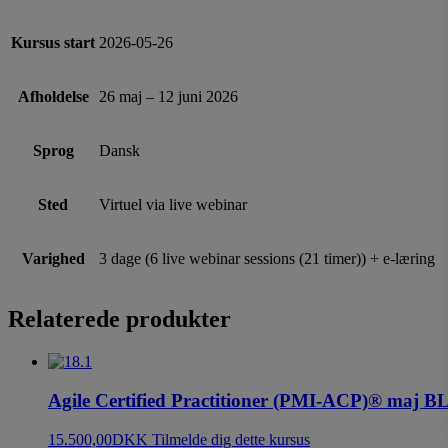
Kursus start
2026-05-26
Afholdelse
26 maj – 12 juni 2026
Sprog
Dansk
Sted
Virtuel via live webinar
Varighed
3 dage (6 live webinar sessions (21 timer)) + e-læring
Relaterede produkter
Agile Certified Practitioner (PMI-ACP)® maj B
15.500,00
DKK
Tilmelde dig dette kursus