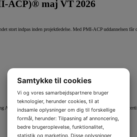
(PMI-ACP)® maj VT 2026
undet stort indpas inden projektledelse. Med PMI-ACP uddannelsen får d
Samtykke til cookies
Vi og vores samarbejdspartnere bruger
teknologier, herunder cookies, til at
g Agil best practice samt at blive klædt på til at kunne bestå PMIs cert
indsamle oplysninger om dig til forskellige
formål, herunder: Tilpasning af annoncering,
bedre brugeroplevelse, funktionalitet,
statistik og marketing. Disse oplysninger