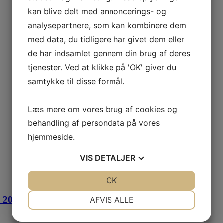
kan blive delt med annoncerings- og
analysepartnere, som kan kombinere dem
med data, du tidligere har givet dem eller
de har indsamlet gennem din brug af deres
tjenester. Ved at klikke på 'OK' giver du
samtykke til disse formål.
Læs mere om vores brug af cookies og
behandling af persondata på vores
hjemmeside.
VIS
DETALJER
JA
NEJ
OK
JA
NEJ
NØDVENDIGE
PRÆFERENCER
L 2026
AFVIS ALLE
JA
NEJ
JA
NEJ