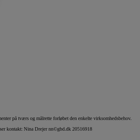
menter på tværs og målrette forløbet den enkelte virksomhedsbehov.
priser kontakt: Nina Drejer nn©gbd.dk 20516918