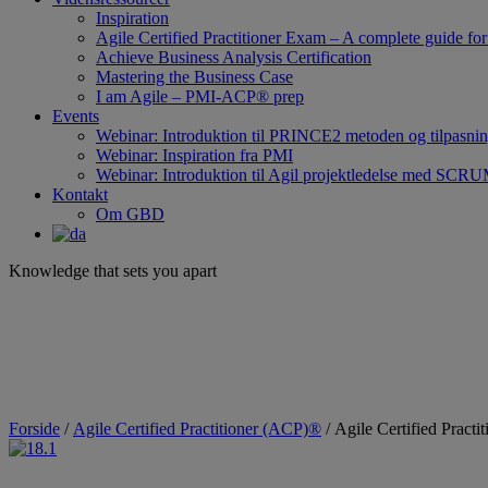
Inspiration
Agile Certified Practitioner Exam – A complete guide 
Achieve Business Analysis Certification
Mastering the Business Case
I am Agile – PMI-ACP® prep
Events
Webinar: Introduktion til PRINCE2 metoden og tilpasni
Webinar: Inspiration fra PMI
Webinar: Introduktion til Agil projektledelse med SCR
Kontakt
Om GBD
Knowledge that sets you apart
Forside
/
Agile Certified Practitioner (ACP)®
/ Agile Certified Prac