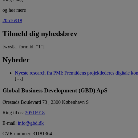
og hør mere
20516918
Tilmeld dig nyhedsbrev
[wysija_form id=”1″]
Nyheder
Nyeste research fra PMI: Fremtidens projektlederes digitale ko
[…]
Global Business Development (GBD) ApS
Ørestads Boulevard 73 , 2300 København S
Ring til os:
20516918
E-mail:
info@gbd.dk
CVR nummer: 31181364