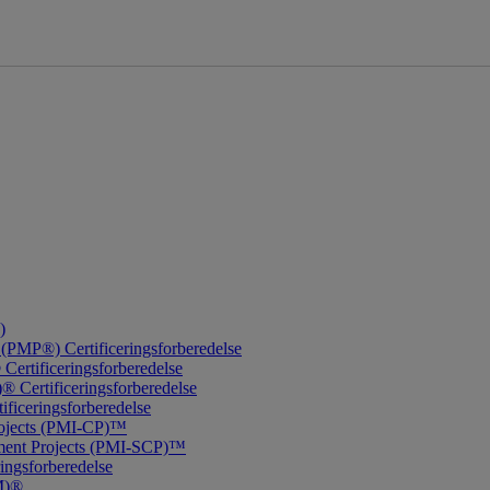
)
(PMP®) Certificeringsforberedelse
ertificeringsforberedelse
 Certificeringsforberedelse
ificeringsforberedelse
Projects (PMI-CP)™
onment Projects (PMI-SCP)™
ingsforberedelse
PM)®