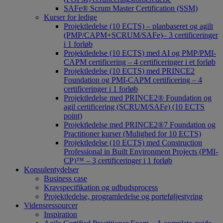
SAFe® Scrum Master Certification (SSM)
Kurser for ledige
Projektledelse (10 ECTS) – planbaseret og agilt
(PMP/CAPM+SCRUM/SAFe)– 3 certificeringer
i 1 forløb
Projektledelse (10 ECTS) med AI og PMP/PMI-
CAPM certificering – 4 certificeringer i et forløb
Projektledelse (10 ECTS) med PRINCE2
Foundation og PMI-CAPM certificering – 4
certificeringer i 1 forløb
Projektledelse med PRINCE2® Foundation og
agil certificering (SCRUM/SAFe) (10 ECTS
point)
Projektledelse med PRINCE2®7 Foundation og
Practitioner kurser (Mulighed for 10 ECTS)
Projektledelse (10 ECTS) med Construction
Professional in Built Environment Projects (PMI-
CP)™ – 3 certificeringer i 1 forløb
Konsulentydelser
Business case
Kravspecifikation og udbudsprocess
Projektledelse, programledelse og porteføljestyring
Vidensressourcer
Inspiration