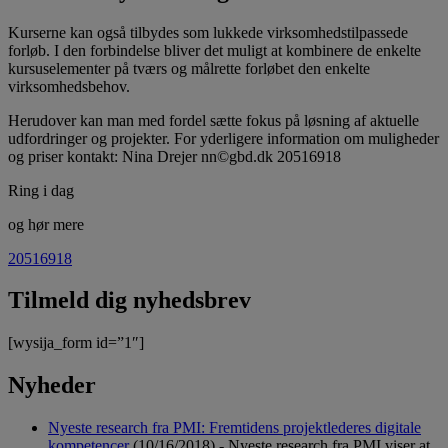
Kurserne kan også tilbydes som lukkede virksomhedstilpassede
forløb. I den forbindelse bliver det muligt at kombinere de enkelte
kursuselementer på tværs og målrette forløbet den enkelte
virksomhedsbehov.
Herudover kan man med fordel sætte fokus på løsning af aktuelle
udfordringer og projekter. For yderligere information om muligheder
og priser kontakt: Nina Drejer nn©gbd.dk 20516918
Ring i dag
og hør mere
20516918
Tilmeld dig nyhedsbrev
[wysija_form id=”1″]
Nyheder
Nyeste research fra PMI: Fremtidens projektlederes digitale
kompetencer
(10/16/2018)
-
Nyeste research fra PMI viser at