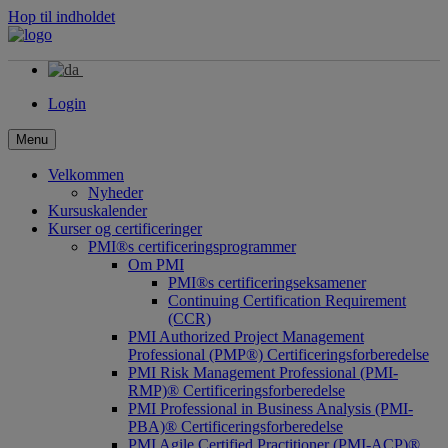
Hop til indholdet
Login
Menu
Velkommen
Nyheder
Kursuskalender
Kurser og certificeringer
PMI®s certificeringsprogrammer
Om PMI
PMI®s certificeringseksamener
Continuing Certification Requirement
(CCR)
PMI Authorized Project Management
Professional (PMP®) Certificeringsforberedelse
PMI Risk Management Professional (PMI-
RMP)® Certificeringsforberedelse
PMI Professional in Business Analysis (PMI-
PBA)® Certificeringsforberedelse
PMI Agile Certified Practitioner (PMI-ACP)®