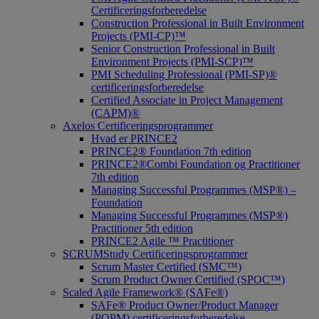
Certificeringsforberedelse
Construction Professional in Built Environment
Projects (PMI-CP)™
Senior Construction Professional in Built
Environment Projects (PMI-SCP)™
PMI Scheduling Professional (PMI-SP)®
certificeringsforberedelse
Certified Associate in Project Management
(CAPM)®
Axelos Certificeringsprogrammer
Hvad er PRINCE2
PRINCE2® Foundation 7th edition
PRINCE2®Combi Foundation og Practitioner
7th edition
Managing Successful Programmes (MSP®) –
Foundation
Managing Successful Programmes (MSP®)
Practitioner 5th edition
PRINCE2 Agile ™ Practitioner
SCRUMStudy Certificeringsprogrammer
Scrum Master Certified (SMC™)
Scrum Product Owner Certified (SPOC™)
Scaled Agile Framework® (SAFe®)
SAFe® Product Owner/Product Manager
(POPM) certificeringsforberedelse