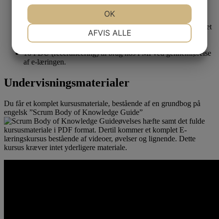
Omfattende E-læring til online og mobil app med videoer,
øvelser og lignende.
JA
NEJ
OK
JA
NEJ
Tips og tricks til at bestå eksamen.
Løbende vejledning og sparring af underviseren indtil bestået
NØDVENDIGE
PRÆFERENCER
AFVIS ALLE
eksamen.
SMC™ certificeringseksamen.
JA
NEJ
JA
NEJ
16 PDU (recertificering) til brug hos PMI ved gennemførelse
af e-læringen.
MARKETING
STATISTIK
Undervisningsmaterialer
Du får et komplet kursusmateriale, bestående af en grundbog på
engelsk ”Scrum Body of Knowledge Guide”
øvelses hæfte samt det fulde
kursusmateriale i PDF format. Dertil kommer et komplet E-
læringskursus bestående af videoer, øvelser og lignende. Dette
kursus kræver intet yderligere materiale.