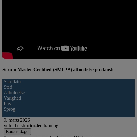
Scrum Master Certified (SMC™) afholdelse på dansk
Startdato
Sted
Afholdelse
Varighed
Pris
Sprog
9.
marts
2026
virtual instructor-led training
Kursus dage