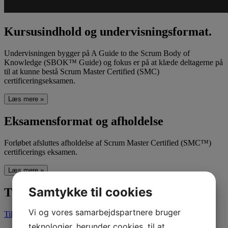
Kursusindhold og undervisningsformat.
Undervisningen bygger på A Guide to the Scrum Body of
Knowledge (SBOK™ Guide) og fokus er på at klæde deltagerne på
til at kunne bestå Scrum Master Certified (SMC)
certificeringseksamen.
Læs mere »
Eksamensformat og afholdelse
Forløbet afsluttes afholdelse af Scrum Master Certified (SMC™)
certificerings eksamen.
Læs mere »
Samtykke til cookies
Tilmeld dig dette kursus
Vi og vores samarbejdspartnere bruger
Tilmeld
teknologier, herunder cookies, til at