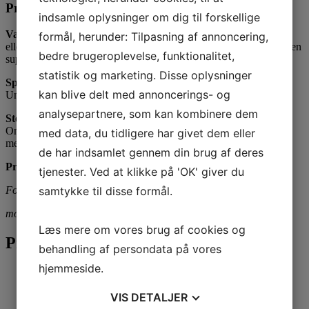
Praktiske oplysninger:
indsamle oplysninger om dig til forskellige
Varighed:
16 timers live træning fordelt over 8 gange af 2 timer
formål, herunder: Tilpasning af annoncering,
eller 2 dage onsite ifm. lukkede virksomhedsforløb) Undervisningen
bedre brugeroplevelse, funktionalitet,
suppleres af selvstudie via e-læring.
statistik og marketing. Disse oplysninger
Sprog:
Kurset afholdes på dansk eller engelsk.
kan blive delt med annoncerings- og
Undervisningsmateriale og eksamen er på engelsk.
analysepartnere, som kan kombinere dem
Sted:
Online via live webinar eller fysisk fremmøde (kun i forbindelse
med data, du tidligere har givet dem eller
med lukkede virksomhedsforløb).
de har indsamlet gennem din brug af deres
Pris:
10.000,- dkr. eks moms inklusiv certificeringseksamen.
tjenester. Ved at klikke på 'OK' giver du
samtykke til disse formål.
For mere information kontakt: Klaus Nielsen
mobil: 20516917; e-mail: kn@gbd.dk
Læs mere om vores brug af cookies og
Prisen inkluderer:
behandling af persondata på vores
hjemmeside.
Undervisning af certificerede underviser (Scrumstudy
Certified Trainer (SCT™)) på dansk eller engelsk.
VIS
DETALJER
Manual:”Scrum Body of Knowledge Guide”