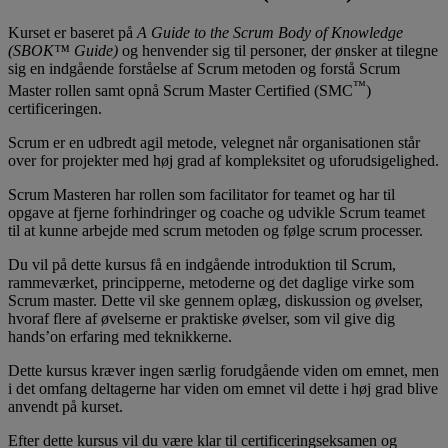
Kurset er baseret på
A Guide to the Scrum Body of Knowledge
(SBOK™ Guide)
og henvender sig til personer, der ønsker at tilegne
sig en indgående forståelse af Scrum metoden og forstå Scrum
™
Master rollen samt opnå Scrum Master Certified (SMC
)
certificeringen.
Scrum er en udbredt agil metode, velegnet når organisationen står
over for projekter med høj grad af kompleksitet og uforudsigelighed.
Scrum Masteren har rollen som facilitator for teamet og har til
opgave at fjerne forhindringer og coache og udvikle Scrum teamet
til at kunne arbejde med scrum metoden og følge scrum processer.
Du vil på dette kursus få en indgående introduktion til Scrum,
rammeværket, principperne, metoderne og det daglige virke som
Scrum master. Dette vil ske gennem oplæg, diskussion og øvelser,
hvoraf flere af øvelserne er praktiske øvelser, som vil give dig
hands’on erfaring med teknikkerne.
Dette kursus kræver ingen særlig forudgående viden om emnet, men
i det omfang deltagerne har viden om emnet vil dette i høj grad blive
anvendt på kurset.
Efter dette kursus vil du være klar til certificeringseksamen og