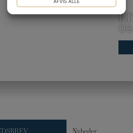
AFVIS ALLE
JA
NEJ
JA
NEJ
RI
MARKETING
STATISTIK
OG
EDSBREV
Nyheder