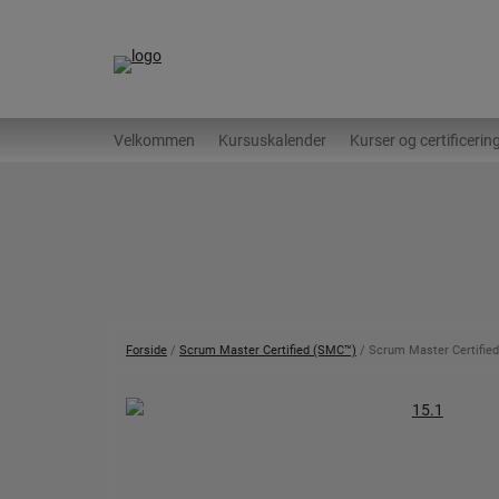
Hop
til
indholdet
Velkommen
Kursuskalender
Kurser og certificerin
Forside
/
Scrum Master Certified (SMC™)
/ Scrum Master Certified