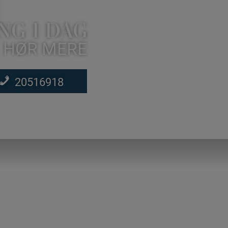
NG I DAG
 HØR MERE
20516918