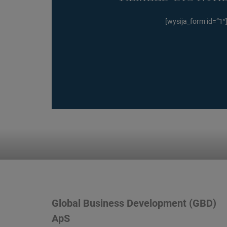
[wysija_form id=”1″
Global Business Development (GBD)
ApS