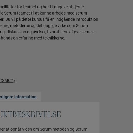
ilitator for teamet og har til opgave at fjerne
kle Scrum teamet til at kunne arbejde med scrum
. Du vil på dette kursus få en indgående introduktion
perne, metoderne og det daglige virke som Scrum
g, diskussion og øvelser, hvoraf flere af øvelserne er
ig hands’on erfaring med teknikkerne.
d (SMC™)
rligere Information
UKTBESKRIVELSE
ønsker at opnår viden om Scrum metoden og Scrum