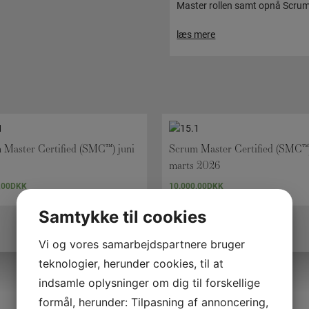
Master rollen samt opnå Scrum
læs mere
 Master Certified (SMC™) juni
Scrum Master Certified (SMC™
marts 2026
,00
DKK
10.000,00
DKK
Samtykke til cookies
Vi og vores samarbejdspartnere bruger
teknologier, herunder cookies, til at
indsamle oplysninger om dig til forskellige
formål, herunder: Tilpasning af annoncering,