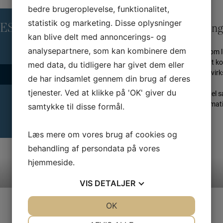
bedre brugeroplevelse, funktionalitet,
statistik og marketing. Disse oplysninger
RES
Skræddersyet løsning
kan blive delt med annoncerings- og
analysepartnere, som kan kombinere dem
Kurserne kan også tilbydes som l
forbindelse bliver det muligt at
med data, du tidligere har givet dem eller
målrette forløbet den enkelte v
de har indsamlet gennem din brug af deres
tjenester. Ved at klikke på 'OK' giver du
Herudover kan man med fordel sæt
projekter. For yderligere informa
samtykke til disse formål.
nn©gbd.dk 20516918
Læs mere om vores brug af cookies og
behandling af persondata på vores
hjemmeside.
VIS
DETALJER
JA
NEJ
OK
JA
NEJ
NØDVENDIGE
PRÆFERENCER