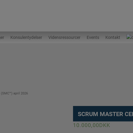
ger
Konsulentydelser
Vidensressourcer
Events
Kontakt
 (SMC™) april 2026
SCRUM MASTER CER
10.000,00
DKK