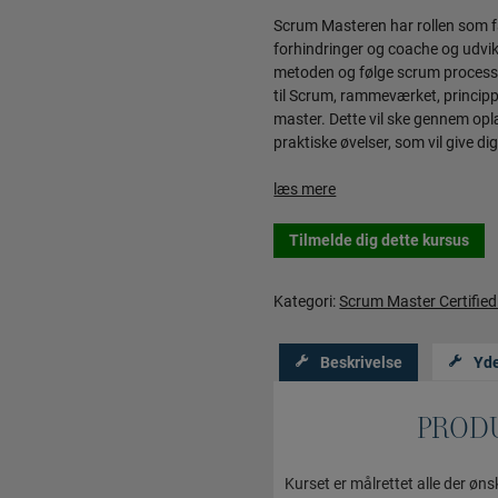
Scrum Masteren har rollen som fac
forhindringer og coache og udvi
metoden og følge scrum processer
til Scrum, rammeværket, princip
master. Dette vil ske gennem oplæ
praktiske øvelser, som vil give d
læs mere
Tilmelde dig dette kursus
Kategori:
Scrum Master Certifie
Beskrivelse
Yde
PROD
Kurset er målrettet alle der 