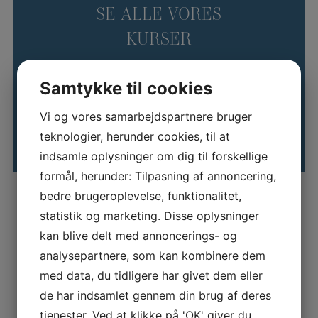
SE ALLE VORES
KURSER
Kursuskalender
Samtykke til cookies
Vi og vores samarbejdspartnere bruger
teknologier, herunder cookies, til at
indsamle oplysninger om dig til forskellige
formål, herunder: Tilpasning af annoncering,
bedre brugeroplevelse, funktionalitet,
Skræddersyet løsning
statistik og marketing. Disse oplysninger
kan blive delt med annoncerings- og
Kurserne kan også tilbydes som lukkede
virksomhedstilpassede forløb. I den forbindelse bliver det
analysepartnere, som kan kombinere dem
muligt at kombinere de enkelte kursuselementer på tværs og
med data, du tidligere har givet dem eller
målrette forløbet den enkelte virksomhedsbehov.
de har indsamlet gennem din brug af deres
Herudover kan man med fordel sætte fokus på løsning af
tjenester. Ved at klikke på 'OK' giver du