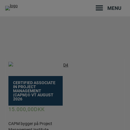
Hop
MENU
til
indholdet
CERTIFIED ASSOCIATE
IN PROJECT
MANAGEMENT
(CAPM)® VT AUGUST
2026
15.000,00
DKK
CAPM bygger på Project
Management Institute