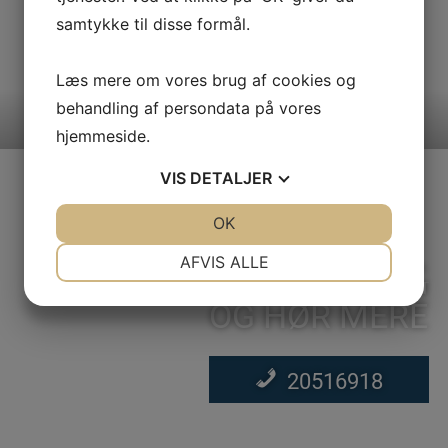
aktuelle udfordringer og projekter. For yderligere information
samtykke til disse formål.
om muligheder og priser kontakt: Nina Drejer nn©gbd.dk
20516918
Læs mere om vores brug af cookies og
behandling af persondata på vores
hjemmeside.
VIS
DETALJER
JA
NEJ
OK
JA
NEJ
NØDVENDIGE
PRÆFERENCER
RING I DAG
AFVIS ALLE
JA
NEJ
JA
NEJ
OG HØR MERE
MARKETING
STATISTIK
20516918