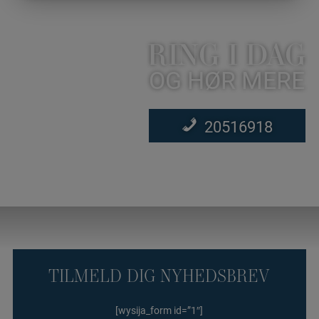
RING I DAG
OG HØR MERE
20516918
TILMELD DIG NYHEDSBREV
[wysija_form id=”1″]