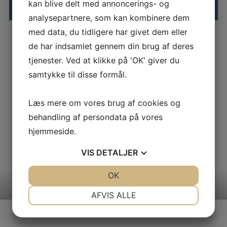
kan blive delt med annoncerings- og
analysepartnere, som kan kombinere dem
med data, du tidligere har givet dem eller
Skræddersyet løsning
de har indsamlet gennem din brug af deres
tjenester. Ved at klikke på 'OK' giver du
Kurserne kan også tilbydes som lukkede
samtykke til disse formål.
virksomhedstilpassede forløb. I den forbindelse bliver det
muligt at kombinere de enkelte kursuselementer på tværs og
målrette forløbet den enkelte virksomhedsbehov.
Læs mere om vores brug af cookies og
behandling af persondata på vores
Herudover kan man med fordel sætte fokus på løsning af
hjemmeside.
aktuelle udfordringer og projekter. For yderligere information
om muligheder og priser kontakt: Nina Drejer nn©gbd.dk
VIS
DETALJER
20516918
JA
NEJ
OK
JA
NEJ
NØDVENDIGE
PRÆFERENCER
AFVIS ALLE
JA
NEJ
JA
NEJ
MARKETING
STATISTIK