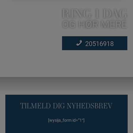
RING I DAG
OG HØR MERE
20516918
TILMELD DIG NYHEDSBREV
[wysija_form id=”1″]