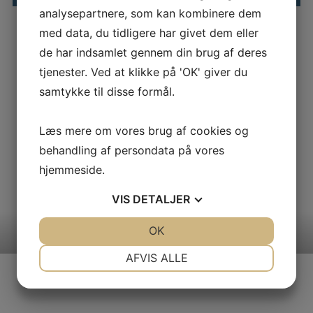
analysepartnere, som kan kombinere dem
med data, du tidligere har givet dem eller
Skræddersyet løsning
de har indsamlet gennem din brug af deres
tjenester. Ved at klikke på 'OK' giver du
Kurserne kan også tilbydes som lukkede
virksomhedstilpassede forløb. I den forbindelse bliver det
samtykke til disse formål.
muligt at kombinere de enkelte kursuselementer på tværs og
målrette forløbet den enkelte virksomhedsbehov.
Læs mere om vores brug af cookies og
Herudover kan man med fordel sætte fokus på løsning af
behandling af persondata på vores
aktuelle udfordringer og projekter. For yderligere information
hjemmeside.
om muligheder og priser kontakt: Nina Drejer nn©gbd.dk
20516918
VIS
DETALJER
JA
NEJ
OK
JA
NEJ
NØDVENDIGE
PRÆFERENCER
AFVIS ALLE
JA
NEJ
JA
NEJ
MARKETING
STATISTIK