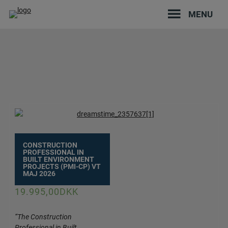
Hop
MENU
til
indholdet
CONSTRUCTION
PROFESSIONAL IN
BUILT ENVIRONMENT
PROJECTS (PMI-CP) VT
MAJ 2026
19.995,00
DKK
“The Construction
Professional in Built