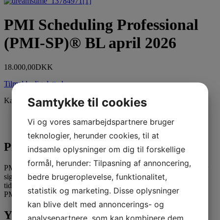
PMI Scheduling Professional
(PMI-SP)® BL april 2026
18.000,00
DKK
Tilmelde dig dette kursus
Samtykke til cookies
Kategori:
PMI Scheduling Professional (PMI-SP)®
Beskrivelse
Vi og vores samarbejdspartnere bruger
Yderligere Information
teknologier, herunder cookies, til at
Produktbeskrivelse
indsamle oplysninger om dig til forskellige
formål, herunder: Tilpasning af annoncering,
PMIs Scheduling Professional (PMI-SP)® certificering henvender
bedre brugeroplevelse, funktionalitet,
sig til personer, der ønsker at blive klædt på til at kunne
tidsplanlægge efter international best practice samt forberedelse til
statistik og marketing. Disse oplysninger
PMIs Scheduling Professional certificeringseksamen.
kan blive delt med annoncerings- og
Yderligere Information
analysepartnere, som kan kombinere dem