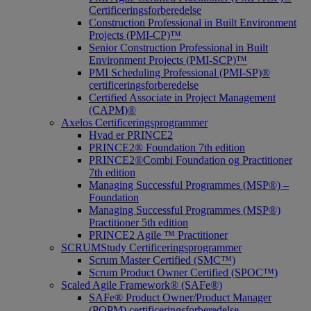
Certificeringsforberedelse
Construction Professional in Built Environment
Projects (PMI-CP)™
Senior Construction Professional in Built
Environment Projects (PMI-SCP)™
PMI Scheduling Professional (PMI-SP)®
certificeringsforberedelse
Certified Associate in Project Management
(CAPM)®
Axelos Certificeringsprogrammer
Hvad er PRINCE2
PRINCE2® Foundation 7th edition
PRINCE2®Combi Foundation og Practitioner
7th edition
Managing Successful Programmes (MSP®) –
Foundation
Managing Successful Programmes (MSP®)
Practitioner 5th edition
PRINCE2 Agile ™ Practitioner
SCRUMStudy Certificeringsprogrammer
Scrum Master Certified (SMC™)
Scrum Product Owner Certified (SPOC™)
Scaled Agile Framework® (SAFe®)
SAFe® Product Owner/Product Manager
(POPM) certificeringsforberedelse