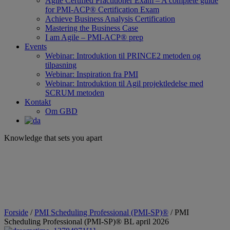
Agile Certified Practitioner Exam – A complete guide
for PMI-ACP® Certification Exam
Achieve Business Analysis Certification
Mastering the Business Case
I am Agile – PMI-ACP® prep
Events
Webinar: Introduktion til PRINCE2 metoden og
tilpasning
Webinar: Inspiration fra PMI
Webinar: Introduktion til Agil projektledelse med
SCRUM metoden
Kontakt
Om GBD
Knowledge that sets you apart
Forside
/
PMI Scheduling Professional (PMI-SP)®
/ PMI
Scheduling Professional (PMI-SP)® BL april 2026