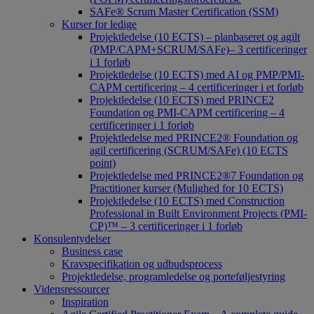
SAFe® Scrum Master Certification (SSM)
Kurser for ledige
Projektledelse (10 ECTS) – planbaseret og agilt
(PMP/CAPM+SCRUM/SAFe)– 3 certificeringer
i 1 forløb
Projektledelse (10 ECTS) med AI og PMP/PMI-
CAPM certificering – 4 certificeringer i et forløb
Projektledelse (10 ECTS) med PRINCE2
Foundation og PMI-CAPM certificering – 4
certificeringer i 1 forløb
Projektledelse med PRINCE2® Foundation og
agil certificering (SCRUM/SAFe) (10 ECTS
point)
Projektledelse med PRINCE2®7 Foundation og
Practitioner kurser (Mulighed for 10 ECTS)
Projektledelse (10 ECTS) med Construction
Professional in Built Environment Projects (PMI-
CP)™ – 3 certificeringer i 1 forløb
Konsulentydelser
Business case
Kravspecifikation og udbudsprocess
Projektledelse, programledelse og porteføljestyring
Vidensressourcer
Inspiration