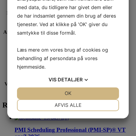
med data, du tidligere har givet dem eller
Kursus
de har indsamlet gennem din brug af deres
2026-04-20
start
tjenester. Ved at klikke på 'OK' giver du
Afholdelse
20 april – 22. maj 2026
samtykke til disse formål.
Sprog
Dansk
Læs mere om vores brug af cookies og
behandling af persondata på vores
Sted
København
hjemmeside.
VIS
DETALJER
4 days (Blended learning: Fremmøde + live webinar
Varighed
(30 timer) + e-learning)
JA
NEJ
OK
JA
NEJ
NØDVENDIGE
PRÆFERENCER
Relaterede produkter
AFVIS ALLE
JA
NEJ
JA
NEJ
MARKETING
STATISTIK
PMI Scheduling Professional (PMI-SP)® VT