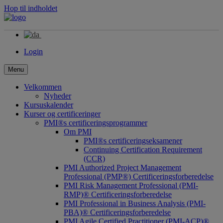
Hop til indholdet
Login
Menu
Velkommen
Nyheder
Kursuskalender
Kurser og certificeringer
PMI®s certificeringsprogrammer
Om PMI
PMI®s certificeringseksamener
Continuing Certification Requirement
(CCR)
PMI Authorized Project Management
Professional (PMP®) Certificeringsforberedelse
PMI Risk Management Professional (PMI-
RMP)® Certificeringsforberedelse
PMI Professional in Business Analysis (PMI-
PBA)® Certificeringsforberedelse
PMI Agile Certified Practitioner (PMI-ACP)®