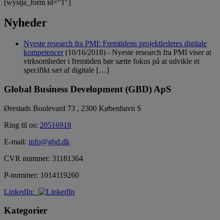
[wysija_form id=”1″]
Nyheder
Nyeste research fra PMI: Fremtidens projektlederes digitale
kompetencer
(10/16/2018)
-
Nyeste research fra PMI viser at
virksomheder i fremtiden bør sætte fokus på at udvikle et
specifikt sæt af digitale […]
Global Business Development (GBD) ApS
Ørestads Boulevard 73 , 2300 København S
Ring til os:
20516918
E-mail:
info@gbd.dk
CVR nummer: 31181364
P-nummer: 1014119260
LinkedIn:
Kategorier