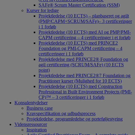
SAFe® Scrum Master Certification (SSM)
Kurser for ledige
Projektledelse (10 ECTS) – planbaseret og agilt
(PMP/CAPM+SCRUM/SAFe)– 3 certificeringer
i 1 forløb
Projektledelse (10 ECTS) med AI og PMP/PMI-
CAPM certificering – 4 certificeringer i et forløb
Projektledelse (10 ECTS) med PRINCE2
Foundation og PMI-CAPM certificering – 4
certificeringer i 1 forløb
Projektledelse med PRINCE2® Foundation og
agil certificering (SCRUM/SAFe) (10 ECTS
point)
Projektledelse med PRINCE2®7 Foundation og
Practitioner kurser (Mulighed for 10 ECTS)
Projektledelse (10 ECTS) med Construction
Professional in Built Environment Projects (PMI-
CP)™ – 3 certificeringer i 1 forløb
Konsulentydelser
Business case
Kravspecifikation og udbudsprocess
Projektledelse, programledelse og porteføljestyring
Vidensressourcer
Inspiration