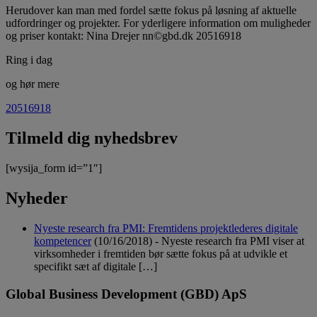
Herudover kan man med fordel sætte fokus på løsning af aktuelle
udfordringer og projekter. For yderligere information om muligheder
og priser kontakt: Nina Drejer nn©gbd.dk 20516918
Ring i dag
og hør mere
20516918
Tilmeld dig nyhedsbrev
[wysija_form id=”1″]
Nyheder
Nyeste research fra PMI: Fremtidens projektlederes digitale
kompetencer
(10/16/2018)
-
Nyeste research fra PMI viser at
virksomheder i fremtiden bør sætte fokus på at udvikle et
specifikt sæt af digitale […]
Global Business Development (GBD) ApS