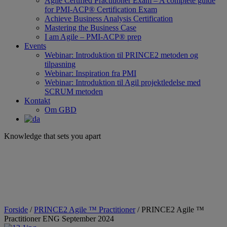
Agile Certified Practitioner Exam – A complete guide
for PMI-ACP® Certification Exam
Achieve Business Analysis Certification
Mastering the Business Case
I am Agile – PMI-ACP® prep
Events
Webinar: Introduktion til PRINCE2 metoden og
tilpasning
Webinar: Inspiration fra PMI
Webinar: Introduktion til Agil projektledelse med
SCRUM metoden
Kontakt
Om GBD
Knowledge that sets you apart
Forside
/
PRINCE2 Agile ™ Practitioner
/ PRINCE2 Agile ™
Practitioner ENG September 2024