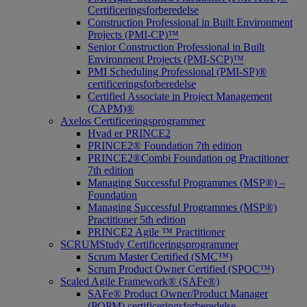
Certificeringsforberedelse
Construction Professional in Built Environment
Projects (PMI-CP)™
Senior Construction Professional in Built
Environment Projects (PMI-SCP)™
PMI Scheduling Professional (PMI-SP)®
certificeringsforberedelse
Certified Associate in Project Management
(CAPM)®
Axelos Certificeringsprogrammer
Hvad er PRINCE2
PRINCE2® Foundation 7th edition
PRINCE2®Combi Foundation og Practitioner
7th edition
Managing Successful Programmes (MSP®) –
Foundation
Managing Successful Programmes (MSP®)
Practitioner 5th edition
PRINCE2 Agile ™ Practitioner
SCRUMStudy Certificeringsprogrammer
Scrum Master Certified (SMC™)
Scrum Product Owner Certified (SPOC™)
Scaled Agile Framework® (SAFe®)
SAFe® Product Owner/Product Manager
(POPM) certificeringsforberedelse