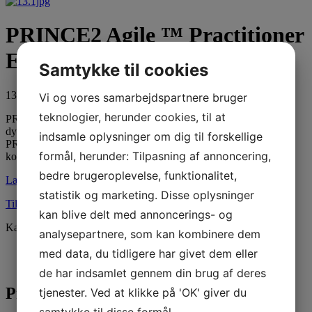
PRINCE2 Agile ™ Practitioner
ENG September 2024
Samtykke til cookies
13.500,00
DKK
Vi og vores samarbejdspartnere bruger
teknologier, herunder cookies, til at
PRINCE2 Agile ™ kombinerer den agile tilgangs fleksibilitet og
dynamik med den klart definerede ramme i PRINCE2® metoden.
indsamle oplysninger om dig til forskellige
PRINCE2 Agile rammeværk dækker en bred vifte af agile
formål, herunder: Tilpasning af annoncering,
koncepter, herunder SCRUM, Kanban og Lean Startup.
bedre brugeroplevelse, funktionalitet,
Læs mere
statistik og marketing. Disse oplysninger
Tilmelde dig dette kursus
kan blive delt med annoncerings- og
Kategori:
PRINCE2 Agile ™ Practitioner
analysepartnere, som kan kombinere dem
Beskrivelse
med data, du tidligere har givet dem eller
Yderligere Information
de har indsamlet gennem din brug af deres
Produktbeskrivelse
tjenester. Ved at klikke på 'OK' giver du