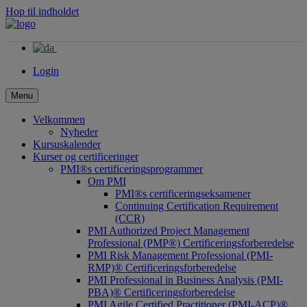
Hop til indholdet
Login
Menu
Velkommen
Nyheder
Kursuskalender
Kurser og certificeringer
PMI®s certificeringsprogrammer
Om PMI
PMI®s certificeringseksamener
Continuing Certification Requirement
(CCR)
PMI Authorized Project Management
Professional (PMP®) Certificeringsforberedelse
PMI Risk Management Professional (PMI-
RMP)® Certificeringsforberedelse
PMI Professional in Business Analysis (PMI-
PBA)® Certificeringsforberedelse
PMI Agile Certified Practitioner (PMI-ACP)®