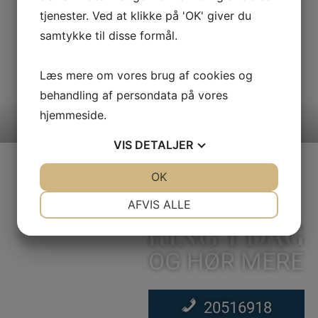
målrette forløbet den enkelte virksomhedsbehov.
tjenester. Ved at klikke på 'OK' giver du
Herudover kan man med fordel sætte fokus på løsning af
samtykke til disse formål.
aktuelle udfordringer og projekter. For yderligere information
om muligheder og priser kontakt: Nina Drejer nn©gbd.dk
Læs mere om vores brug af cookies og
20516918
behandling af persondata på vores
hjemmeside.
VIS
DETALJER
JA
NEJ
OK
JA
NEJ
NØDVENDIGE
PRÆFERENCER
AFVIS ALLE
RING I DAG
JA
NEJ
JA
NEJ
MARKETING
STATISTIK
OG HØR MERE
20516918