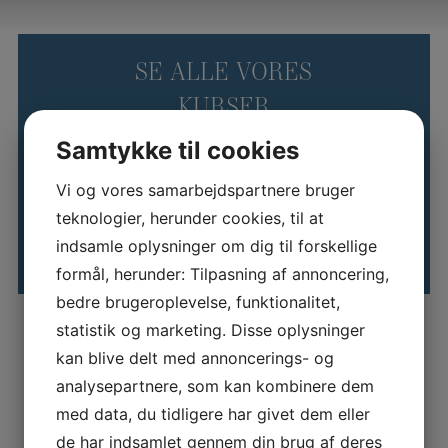
SE ALLE VORES
KURSER
Samtykke til cookies
Kursuskalender
Vi og vores samarbejdspartnere bruger
teknologier, herunder cookies, til at
indsamle oplysninger om dig til forskellige
formål, herunder: Tilpasning af annoncering,
bedre brugeroplevelse, funktionalitet,
statistik og marketing. Disse oplysninger
Skræddersyet løsning
kan blive delt med annoncerings- og
analysepartnere, som kan kombinere dem
Kurserne kan også tilbydes som lukkede
virksomhedstilpassede forløb. I den forbindelse bliver det
med data, du tidligere har givet dem eller
muligt at kombinere de enkelte kursuselementer på tværs og
de har indsamlet gennem din brug af deres