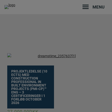
Hop
MENU
til
indholdet
PROJEKTLEDELSE (10
ECTS) MED
CONSTRUCTION
PROFESSIONAL IN
BUILT ENVIRONMENT
PROJECTS (PMI-CP)™
ENG – 3
CERTIFICERINGER I 1
FORLØB OCTOBER
2026
27.000,00
DKK