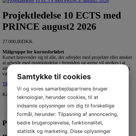
Projektledelse 10 ECTS med
PRINCE august2 2026
27.000,00
DKK
Målgruppe for kursusforløbet
Kurset henvender sig til alle, der arbejder med projekter eller ønsker
at arbejde med projektledelse i fremtiden og gerne vil styrkes i at
anvende både de traditionelle eller agile projektledelses metoder og
værktøjer.
Samtykke til cookies
Tilmelde dig dette kursus
Vi og vores samarbejdspartnere bruger
Kategori:
Projektledelse 10 ECTS med PRINCE
teknologier, herunder cookies, til at
Beskrivelse
indsamle oplysninger om dig til forskellige
Yderligere Information
formål, herunder: Tilpasning af annoncering,
Produktbeskrivelse
bedre brugeroplevelse, funktionalitet,
statistik og marketing. Disse oplysninger