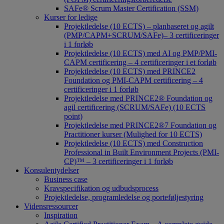
SAFe® Scrum Master Certification (SSM)
Kurser for ledige
Projektledelse (10 ECTS) – planbaseret og agilt
(PMP/CAPM+SCRUM/SAFe)– 3 certificeringer
i 1 forløb
Projektledelse (10 ECTS) med AI og PMP/PMI-
CAPM certificering – 4 certificeringer i et forløb
Projektledelse (10 ECTS) med PRINCE2
Foundation og PMI-CAPM certificering – 4
certificeringer i 1 forløb
Projektledelse med PRINCE2® Foundation og
agil certificering (SCRUM/SAFe) (10 ECTS
point)
Projektledelse med PRINCE2®7 Foundation og
Practitioner kurser (Mulighed for 10 ECTS)
Projektledelse (10 ECTS) med Construction
Professional in Built Environment Projects (PMI-
CP)™ – 3 certificeringer i 1 forløb
Konsulentydelser
Business case
Kravspecifikation og udbudsprocess
Projektledelse, programledelse og porteføljestyring
Vidensressourcer
Inspiration