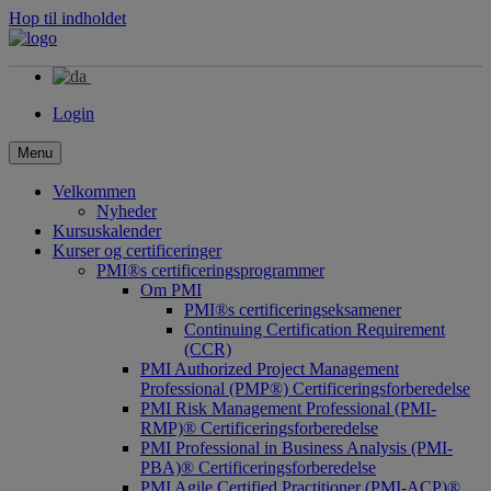
Hop til indholdet
Login
Menu
Velkommen
Nyheder
Kursuskalender
Kurser og certificeringer
PMI®s certificeringsprogrammer
Om PMI
PMI®s certificeringseksamener
Continuing Certification Requirement
(CCR)
PMI Authorized Project Management
Professional (PMP®) Certificeringsforberedelse
PMI Risk Management Professional (PMI-
RMP)® Certificeringsforberedelse
PMI Professional in Business Analysis (PMI-
PBA)® Certificeringsforberedelse
PMI Agile Certified Practitioner (PMI-ACP)®