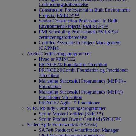
Certificeringsforberedelse
Construction Professional in Built Environment
Projects (PMI-CP)™
Senior Construction Professional in Built
Environment Projects (PMI-SCP)™
PMI Scheduling Professional (PMI-SP)®
certificeringsforberedelse
Certified Associate in Project Management
(CAPM)®
Axelos Certificeringsprogrammer
Hvad er PRINCE2
PRINCE2® Foundation 7th edition
PRINCE2®Combi Foundation og Practitioner
7th edition
Managing Successful Programmes (MSP®) –
Foundation
Managing Successful Programmes (MSP®)
Practitioner 5th edition
PRINCE2 Agile ™ Practitioner
SCRUMStudy Certificeringsprogrammer
Scrum Master Certified (SMC™)
Scrum Product Owner Certified (SPOC™)
Scaled Agile Framework® (SAFe®)
SAFe® Product Owner/Product Manager
(POPM) certificeringsforberedelse