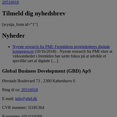
20516918
Tilmeld dig nyhedsbrev
[wysija_form id=”1″]
Nyheder
Nyeste research fra PMI: Fremtidens projektlederes digitale
kompetencer
(10/16/2018)
-
Nyeste research fra PMI viser at
virksomheder i fremtiden bør sætte fokus på at udvikle et
specifikt sæt af digitale […]
Global Business Development (GBD) ApS
Ørestads Boulevard 73 , 2300 København S
Ring til os:
20516918
E-mail:
info@gbd.dk
CVR nummer: 31181364
P-nummer: 1014119260