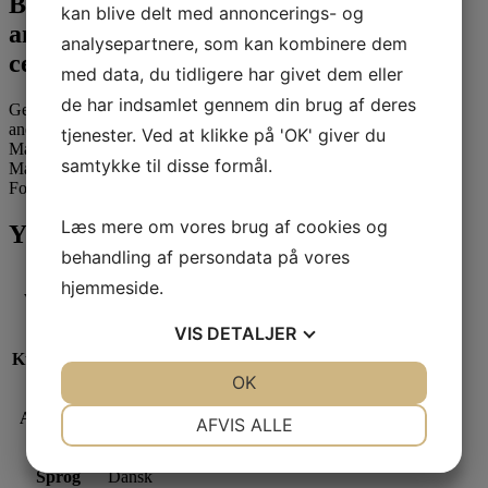
Boost dit CV med 3 internationalt
kan blive delt med annoncerings- og
anerkendte uddannelser og
analysepartnere, som kan kombinere dem
certificeringer
med data, du tidligere har givet dem eller
de har indsamlet gennem din brug af deres
Gennem dette forløb har du mulighed for at få 3 internationalt
anerkendte uddannelser og certificeringer; Google Project
tjenester. Ved at klikke på 'OK' giver du
Management: Professional Certificate (6 ETCS ), IBM Project
samtykke til disse formål.
Manager Professional Certificate (4 ETCS) samt en PRINCE2
Foundation certificeringen på dit CV
Læs mere om vores brug af cookies og
Yderligere Information
behandling af persondata på vores
hjemmeside.
Varighed
30 days (live webinar + e-learning)
VIS
DETALJER
Kursus start
2026-08-24
JA
NEJ
OK
JA
NEJ
NØDVENDIGE
PRÆFERENCER
Afholdelse
24 aug – 2. Okt 2026
AFVIS ALLE
JA
NEJ
JA
NEJ
Sprog
Dansk