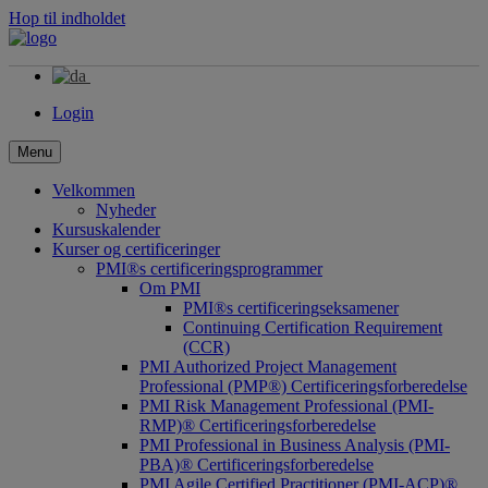
Hop til indholdet
Login
Menu
Velkommen
Nyheder
Kursuskalender
Kurser og certificeringer
PMI®s certificeringsprogrammer
Om PMI
PMI®s certificeringseksamener
Continuing Certification Requirement
(CCR)
PMI Authorized Project Management
Professional (PMP®) Certificeringsforberedelse
PMI Risk Management Professional (PMI-
RMP)® Certificeringsforberedelse
PMI Professional in Business Analysis (PMI-
PBA)® Certificeringsforberedelse
PMI Agile Certified Practitioner (PMI-ACP)®