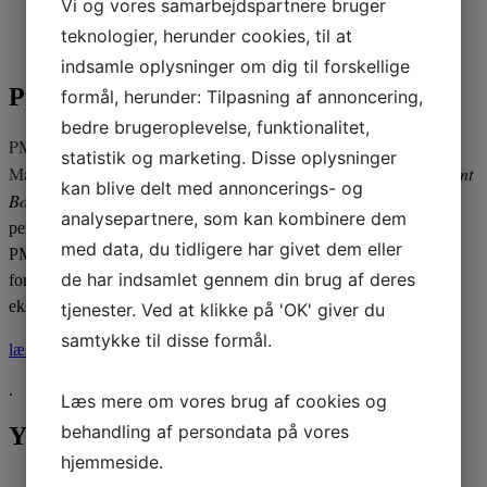
Vi og vores samarbejdspartnere bruger
Beskrivelse
teknologier, herunder cookies, til at
Yderligere Information
indsamle oplysninger om dig til forskellige
Produktbeskrivelse
formål, herunder: Tilpasning af annoncering,
bedre brugeroplevelse, funktionalitet,
PMIs Risk Management standard bygger videre på Project Risk
statistik og marketing. Disse oplysninger
Management Vidensområdet indeholdt i PMIs
Project Management
kan blive delt med annoncerings- og
Body of Knowledge PMBOK® Guide
. Kurset henvender sig til
analysepartnere, som kan kombinere dem
personer, der arbejder med Risk Management og ønsker at lære
med data, du tidligere har givet dem eller
PMI®s Risk management værktøjer at kende og/eller ønsker at
de har indsamlet gennem din brug af deres
forberede sig til Risk Management Professional- (PMI-RMP)®
eksamen.
tjenester. Ved at klikke på 'OK' giver du
samtykke til disse formål.
læs mere
.
Læs mere om vores brug af cookies og
behandling af persondata på vores
Yderligere Information
hjemmeside.