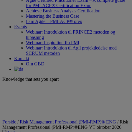
Agile Certified Practitioner Exam – A complete guide
for PMI-ACP® Certification Exam
Achieve Business Analysis Certification
Mastering the Business Case
I am Agile – PMI-ACP® prep
Events
Webinar: Introduktion til PRINCE2 metoden og
tilpasning
Webinar: Inspiration fra PMI
Webinar: Introduktion til Agil projektledelse med
SCRUM metoden
Kontakt
Om GBD
Knowledge that sets you apart
Forside
/
Risk Management Professional (PMI-RMP)® ENG
/ Risk
Management Professional (PMI-RMP)®ENG VT oktober 2026