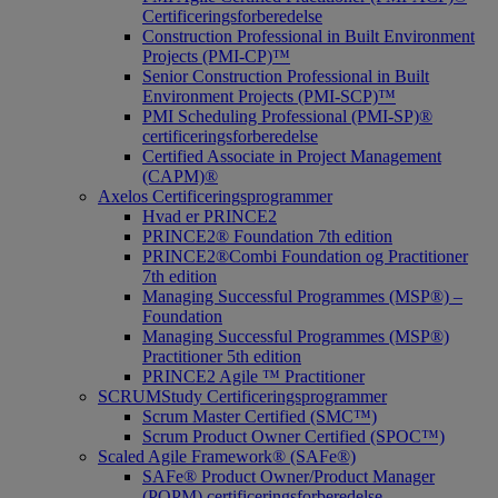
Certificeringsforberedelse
Construction Professional in Built Environment
Projects (PMI-CP)™
Senior Construction Professional in Built
Environment Projects (PMI-SCP)™
PMI Scheduling Professional (PMI-SP)®
certificeringsforberedelse
Certified Associate in Project Management
(CAPM)®
Axelos Certificeringsprogrammer
Hvad er PRINCE2
PRINCE2® Foundation 7th edition
PRINCE2®Combi Foundation og Practitioner
7th edition
Managing Successful Programmes (MSP®) –
Foundation
Managing Successful Programmes (MSP®)
Practitioner 5th edition
PRINCE2 Agile ™ Practitioner
SCRUMStudy Certificeringsprogrammer
Scrum Master Certified (SMC™)
Scrum Product Owner Certified (SPOC™)
Scaled Agile Framework® (SAFe®)
SAFe® Product Owner/Product Manager
(POPM) certificeringsforberedelse