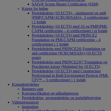
SAFe® Scrum Master Certification (SSM)
Kurser for ledige
Projektledelse (10 ECTS) – planbaseret og agilt
(PMP/CAPM+SCRUM/SAFe)– 3 certificeringer
i 1 forløb
Projektledelse (10 ECTS) med AI og PMP/PMI-
CAPM certificering – 4 certificeringer i et forløb
Projektledelse (10 ECTS) med PRINCE2
Foundation og PMI-CAPM certificering – 4
certificeringer i 1 forløb
Projektledelse med PRINCE2® Foundation og
agil certificering (SCRUM/SAFe) (10 ECTS
point)
Projektledelse med PRINCE2®7 Foundation og
Practitioner kurser (Mulighed for 10 ECTS)
Projektledelse (10 ECTS) med Construction
Professional in Built Environment Projects (PMI-
CP)™ – 3 certificeringer i 1 forløb
Konsulentydelser
Business case
Kravspecifikation og udbudsprocess
Projektledelse, programledelse og porteføljestyring
Vidensressourcer
Inspiration