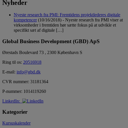
Nyheder
Nyeste research fra PMI: Fremtidens projektlederes digitale
kompetencer
(10/16/2018)
-
Nyeste research fra PMI viser at
virksomheder i fremtiden bør sætte fokus på at udvikle et
specifikt sæt af digitale […]
Global Business Development (GBD) ApS
Ørestads Boulevard 73 , 2300 København S
Ring til os:
20516918
E-mail:
info@gbd.dk
CVR nummer: 31181364
P-nummer: 1014119260
LinkedIn:
Kategorier
Kursuskalender