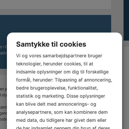
Samtykke til cookies
i PRINCE2® projekter, Personer, der ønsker at blive
 nødvendigt.
Vi og vores samarbejdspartnere bruger
teknologier, herunder cookies, til at
indsamle oplysninger om dig til forskellige
formål, herunder: Tilpasning af annoncering,
bedre brugeroplevelse, funktionalitet,
 procesbaseret tilgang til projektledelse, som giver en
tyring af alle typer af projekter.
statistik og marketing. Disse oplysninger
kan blive delt med annoncerings- og
kandidaten en grundlæggende indsigt i og kendskab til
analysepartnere, som kan kombinere dem
gere som et informeret medlem af et PRINCE2® miljø og
oden. Der vil således blive opnået forståelse for
med data, du tidligere har givet dem eller
de har indsamlet gennem din brug af deres