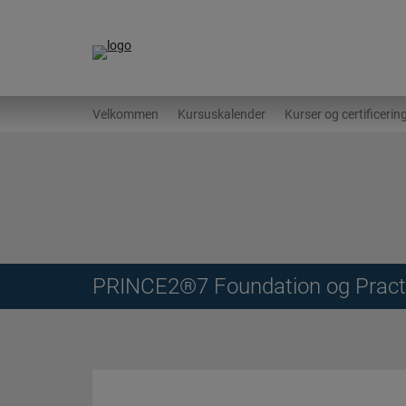
Hop
til
indholdet
Velkommen
Kursuskalender
Kurser og certificerin
PRINCE2®7 Foundation og Practit