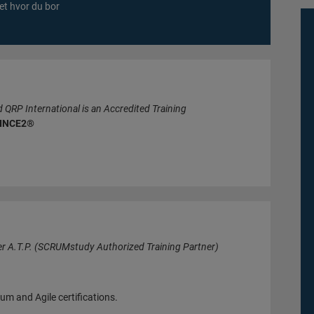
t hvor du bor
QRP International is an Accredited Training
INCE2®
r A.T.P. (SCRUMstudy Authorized Training Partner)
um and Agile certifications.