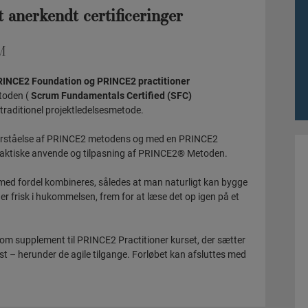
 anerkendt certificeringer
M
INCE2 Foundation og PRINCE2 practitioner
toden (
Scrum Fundamentals Certified (SFC)
traditionel projektledelsesmetode.
orståelse af PRINCE2 metodens og med en PRINCE2
praktiske anvende og tilpasning af PRINCE2® Metoden.
ed fordel kombineres, således at man naturligt kan bygge
er frisk i hukommelsen, frem for at læse det op igen på et
om supplement til PRINCE2 Practitioner kurset, der sætter
t – herunder de agile tilgange. Forløbet kan afsluttes med