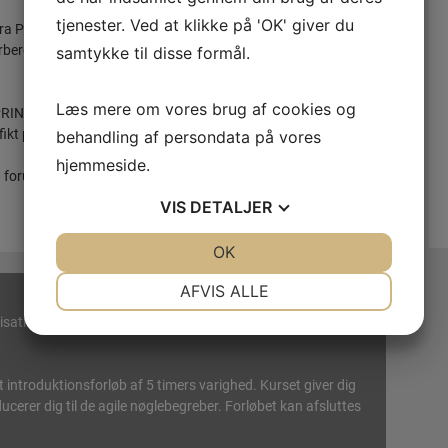
tjenester. Ved at klikke på 'OK' giver du
ra PRINCE2 foundation kurset og giver mulighed for, at
bereder samtidigt deltagerne til PRINCE2 Practitioner
samtykke til disse formål.
Læs mere om vores brug af cookies og
 PRINCE2 metoden kan tilpasses det enkelte projektmiljø
ikt projektscenarium.
behandling af persondata på vores
hjemmeside.
en forudsætning at deltageren har bestået PRINCE2
VIS
DETALJER
JA
NEJ
OK
JA
NEJ
NØDVENDIGE
PRÆFERENCER
AFVIS ALLE
sationen står over for projekter med høj grad af
JA
NEJ
JA
NEJ
MARKETING
STATISTIK
 introduktionsforløb af 5 timers varighed. Kurset giver dig
er dig til de agile nøglebegreber. Forløbet kan afsluttes