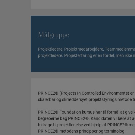
Målgruppe
Projektledere, Projektmedarbejdere, Teammedlemmer 
projektledere. Projekterfaring er en fordel, men ikke
PRINCE2® (Projects In Controlled Environments) er en
skalerbar og skræddersyet projektstyrings metode til s
PRINCE2® Foundation kursus har til formål at give 
begreberne bag PRINCE2®. Kandidaten vil lære at a
bidrage til projektledelse ved hjælp af PRINCE2® met
PRINCE2® metodens principper og terminologi.