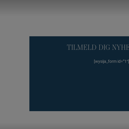
TILMELD DIG NYH
[wysija_form id=”1″