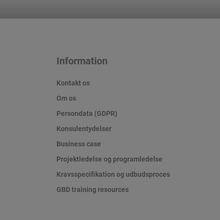
Information
Kontakt os
Om os
Persondata (GDPR)
Konsulentydelser
Business case
Projektledelse og programledelse
Kravsspecifikation og udbudsproces
GBD training resources