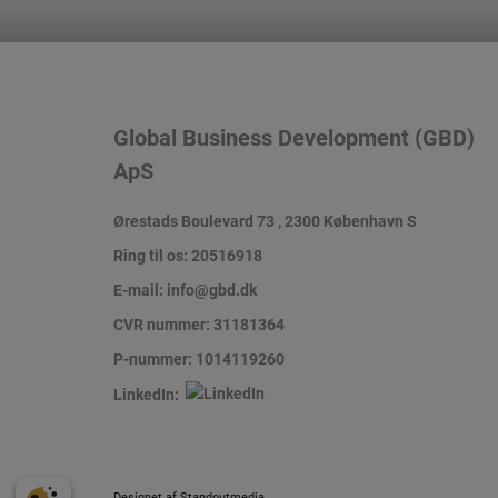
Global Business Development (GBD)
ApS
Ørestads Boulevard 73 , 2300 København S
Ring til os:
20516918
E-mail:
info@gbd.dk
CVR nummer: 31181364
P-nummer: 1014119260
LinkedIn:
Designet af
Standoutmedia