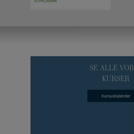
15.995,00
DKK
SE ALLE VO
KURSER
Kursuskalender