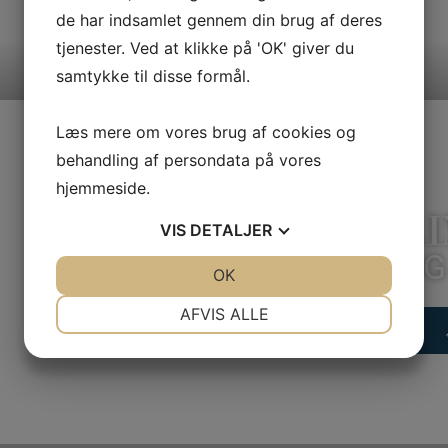
de har indsamlet gennem din brug af deres
tjenester. Ved at klikke på 'OK' giver du
samtykke til disse formål.
Læs mere om vores brug af cookies og
behandling af persondata på vores
hjemmeside.
RI
VIS
DETALJER
OG
JA
NEJ
OK
JA
NEJ
NØDVENDIGE
PRÆFERENCER
AFVIS ALLE
JA
NEJ
JA
NEJ
MARKETING
STATISTIK