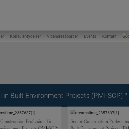
ger
Konsulentydelser
Vidensressourcer
Events
Kontakt
l in Built Environment Projects (PMI-SCP)™
 Construction Professional in
Senior Construction Professiona
Environment Projects (PMI-SCP)
Built Environment Projects (P