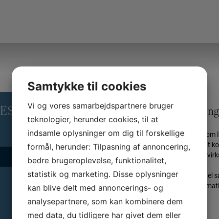
Samtykke til cookies
Vi og vores samarbejdspartnere bruger
RES
Skræddersyet løsning
teknologier, herunder cookies, til at
indsamle oplysninger om dig til forskellige
Kurserne kan også tilbydes som l
forbindelse bliver det muligt at
formål, herunder: Tilpasning af annoncering,
målrette forløbet den enkelte v
bedre brugeroplevelse, funktionalitet,
statistik og marketing. Disse oplysninger
Herudover kan man med fordel sæt
projekter. For yderligere informa
kan blive delt med annoncerings- og
nn©gbd.dk 20516918
analysepartnere, som kan kombinere dem
med data, du tidligere har givet dem eller