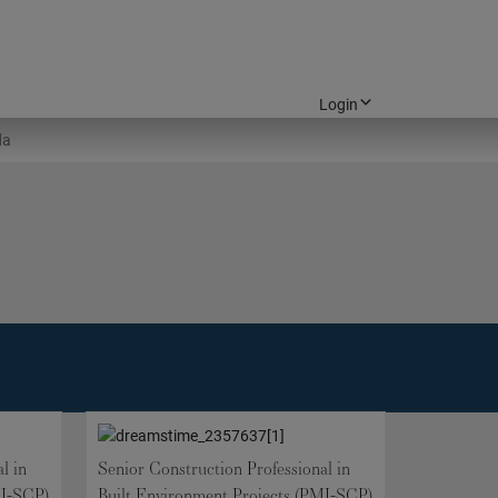
Login
l in
Senior Construction Professional in
MI-SCP)
Built Environment Projects (PMI-SCP)