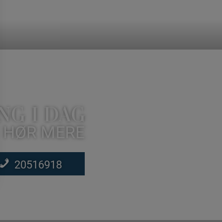
NG I DAG
 HØR MERE
20516918