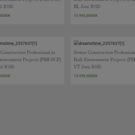
il 2026
BL Juni 2025
00
DKK
15.995,00
DKK
 Construction Professional in
Senior Construction Professiona
Environment Projects (PMI-SCP)
Built Environment Projects (P
il 2026
VT Juni 2025
00
DKK
15.995,00
DKK