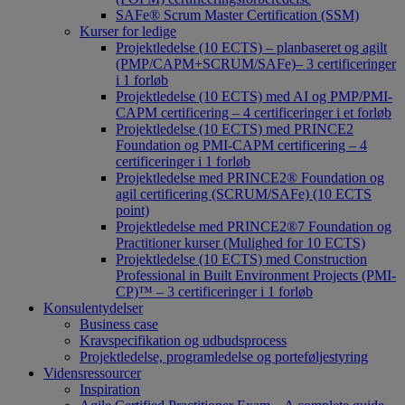
SAFe® Scrum Master Certification (SSM)
Kurser for ledige
Projektledelse (10 ECTS) – planbaseret og agilt
(PMP/CAPM+SCRUM/SAFe)– 3 certificeringer
i 1 forløb
Projektledelse (10 ECTS) med AI og PMP/PMI-
CAPM certificering – 4 certificeringer i et forløb
Projektledelse (10 ECTS) med PRINCE2
Foundation og PMI-CAPM certificering – 4
certificeringer i 1 forløb
Projektledelse med PRINCE2® Foundation og
agil certificering (SCRUM/SAFe) (10 ECTS
point)
Projektledelse med PRINCE2®7 Foundation og
Practitioner kurser (Mulighed for 10 ECTS)
Projektledelse (10 ECTS) med Construction
Professional in Built Environment Projects (PMI-
CP)™ – 3 certificeringer i 1 forløb
Konsulentydelser
Business case
Kravspecifikation og udbudsprocess
Projektledelse, programledelse og porteføljestyring
Vidensressourcer
Inspiration