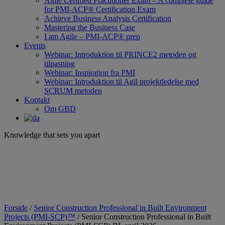
Agile Certified Practitioner Exam – A complete guide
for PMI-ACP® Certification Exam
Achieve Business Analysis Certification
Mastering the Business Case
I am Agile – PMI-ACP® prep
Events
Webinar: Introduktion til PRINCE2 metoden og
tilpasning
Webinar: Inspiration fra PMI
Webinar: Introduktion til Agil projektledelse med
SCRUM metoden
Kontakt
Om GBD
Knowledge that sets you apart
Forside
/
Senior Construction Professional in Built Environment
Projects (PMI-SCP)™
/ Senior Construction Professional in Built