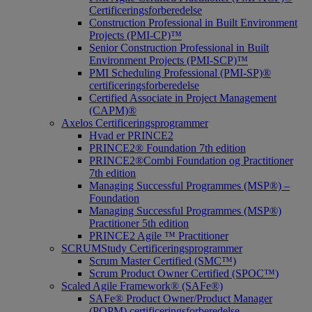
Certificeringsforberedelse
Construction Professional in Built Environment
Projects (PMI-CP)™
Senior Construction Professional in Built
Environment Projects (PMI-SCP)™
PMI Scheduling Professional (PMI-SP)®
certificeringsforberedelse
Certified Associate in Project Management
(CAPM)®
Axelos Certificeringsprogrammer
Hvad er PRINCE2
PRINCE2® Foundation 7th edition
PRINCE2®Combi Foundation og Practitioner
7th edition
Managing Successful Programmes (MSP®) –
Foundation
Managing Successful Programmes (MSP®)
Practitioner 5th edition
PRINCE2 Agile ™ Practitioner
SCRUMStudy Certificeringsprogrammer
Scrum Master Certified (SMC™)
Scrum Product Owner Certified (SPOC™)
Scaled Agile Framework® (SAFe®)
SAFe® Product Owner/Product Manager
(POPM) certificeringsforberedelse