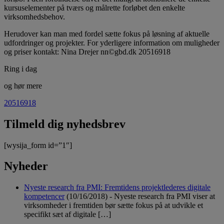
kursuselementer på tværs og målrette forløbet den enkelte
virksomhedsbehov.
Herudover kan man med fordel sætte fokus på løsning af aktuelle
udfordringer og projekter. For yderligere information om muligheder
og priser kontakt: Nina Drejer nn©gbd.dk 20516918
Ring i dag
og hør mere
20516918
Tilmeld dig nyhedsbrev
[wysija_form id=”1″]
Nyheder
Nyeste research fra PMI: Fremtidens projektlederes digitale
kompetencer
(10/16/2018)
-
Nyeste research fra PMI viser at
virksomheder i fremtiden bør sætte fokus på at udvikle et
specifikt sæt af digitale […]