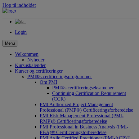
Hop til indholdet
Login
Menu
Velkommen
Nyheder
Kursuskalender
Kurser og certificeringer
PMI®s certificeringsprogrammer
Om PMI
PMI®s certificeringseksamener
Continuing Certification Requirement
(CCR)
PMI Authorized Project Management
Professional (PMP®) Certificeringsforberedelse
PMI Risk Management Professional (PMI-
RMP)® Certificeringsforberedelse
PMI Professional in Business Analysis (PMI-
PBA)® Certificeringsforberedelse
PMI Agile Certified Practitioner (PMI-ACP)®