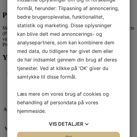
Yderligere Information
formål, herunder: Tilpasning af annoncering,
Produktbeskrivelse
bedre brugeroplevelse, funktionalitet,
statistik og marketing. Disse oplysninger
Med Senior Construction Professional in Built Environment Projects
kan blive delt med annoncerings- og
(PMI-SCP)™ certificeringsprogrammet bygger du videre på din
viden fra PMI´s Construction Professional in Built Environment
analysepartnere, som kan kombinere dem
Projects (PMI-CP)™ certificeringen
med data, du tidligere har givet dem eller
Yderligere Information
de har indsamlet gennem din brug af deres
tjenester. Ved at klikke på 'OK' giver du
Kursus
samtykke til disse formål.
2026-04-07
start
Sprog
Dansk
Læs mere om vores brug af cookies og
behandling af persondata på vores
Afholdelse
7 april – 8. maj 2026
hjemmeside.
VIS
DETALJER
3 dage (Blended learning: Fremmøde + webinar
Varighed
sessions (24 timer)) + e-læring