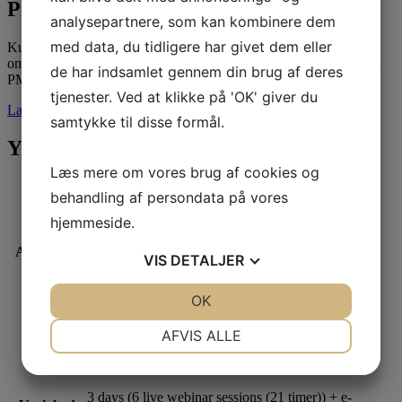
Produktbeskrivelse
analysepartnere, som kan kombinere dem
med data, du tidligere har givet dem eller
Kurset henvender sig til personer, der ønsker viden og overblik
omkring Agil best practice samt at blive klædt på til at kunne bestå
de har indsamlet gennem din brug af deres
PMIs certificering: Agile Certified Practitioner (PMI-ACP)®.
tjenester. Ved at klikke på 'OK' giver du
Læs mere
samtykke til disse formål.
Yderligere Information
Læs mere om vores brug af cookies og
Kursus
behandling af persondata på vores
2026-04-07
start
hjemmeside.
Afholdelse
7 – 24 april 2026
VIS
DETALJER
JA
NEJ
OK
JA
NEJ
Sprog
English
NØDVENDIGE
PRÆFERENCER
AFVIS ALLE
Sted
Virtuel via live webinar
JA
NEJ
JA
NEJ
MARKETING
STATISTIK
3 days (6 live webinar sessions (21 timer)) + e-