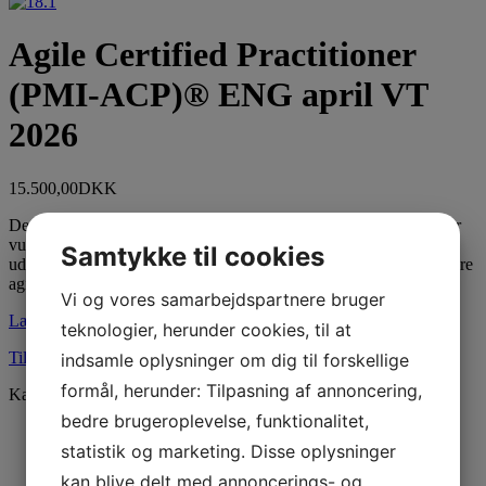
Agile Certified Practitioner
(PMI-ACP)® ENG april VT
2026
15.500,00
DKK
Den agile projektledelsestilgang er en metode, der de senere år har
vundet stort indpas inden projektledelse. Med PMI-ACP
Samtykke til cookies
uddannelsen får deltageren en agil værktøjskasse indeholdende flere
agile tilgange såsom fx Scrum, XP, Kanban, DSDM.
Vi og vores samarbejdspartnere bruger
Læs mere
teknologier, herunder cookies, til at
Tilmelde dig dette kursus
indsamle oplysninger om dig til forskellige
formål, herunder: Tilpasning af annoncering,
Kategori:
Agile Certified Practitioner (PMI-ACP)® ENG
bedre brugeroplevelse, funktionalitet,
Beskrivelse
statistik og marketing. Disse oplysninger
Yderligere Information
kan blive delt med annoncerings- og