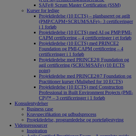
SAFe® Scrum Master Certification (SSM)
Kurser for ledige
Projektledelse (10 ECTS) – planbaseret og agilt
(PMP/CAPM+SCRUM/SAFe)– 3 certificeringer
i 1 forløb
Projektledelse (10 ECTS) med AI og PMP/PMI-
CAPM certificering – 4 certificeringer i et forløb
Projektledelse (10 ECTS) med PRINCE2
Foundation og PMI-CAPM certificering – 4
certificeringer i 1 forløb
Projektledelse med PRINCE2® Foundation og
agil certificering (SCRUM/SAFe) (10 ECTS
point)
Projektledelse med PRINCE2®7 Foundation og
Practitioner kurser (Mulighed for 10 ECTS)
Projektledelse (10 ECTS) med Construction
Professional in Built Environment Projects (PMI-
CP)™ – 3 certificeringer i 1 forløb
Konsulentydelser
Business case
Kravspecifikation og udbudsprocess
Projektledelse, programledelse og porteføljestyring
Vidensressourcer
Inspiration