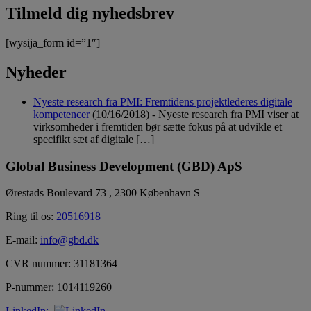
Tilmeld dig nyhedsbrev
[wysija_form id=”1″]
Nyheder
Nyeste research fra PMI: Fremtidens projektlederes digitale
kompetencer
(10/16/2018)
-
Nyeste research fra PMI viser at
virksomheder i fremtiden bør sætte fokus på at udvikle et
specifikt sæt af digitale […]
Global Business Development (GBD) ApS
Ørestads Boulevard 73 , 2300 København S
Ring til os:
20516918
E-mail:
info@gbd.dk
CVR nummer: 31181364
P-nummer: 1014119260
LinkedIn: