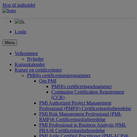
Hop til indholdet
Login
Menu
Velkommen
Nyheder
Kursuskalender
Kurser og certificeringer
PMI®s certificeringsprogrammer
Om PMI
PMI®s certificeringseksamener
Continuing Certification Requirement
(CCR)
PMI Authorized Project Management
Professional (PMP®) Certificeringsforberedelse
PMI Risk Management Professional (PMI-
RMP)® Certificeringsforberedelse
PMI Professional in Business Analysis (PMI-
PBA)® Certificeringsforberedelse
PMI Agile Certified Practitioner (PMI-ACP)®