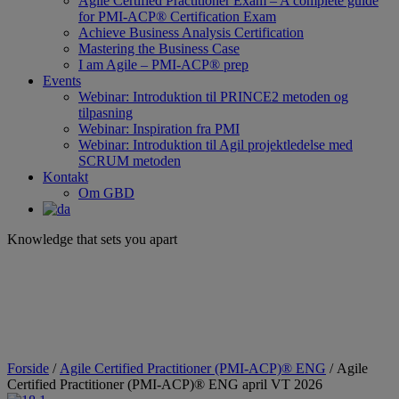
Agile Certified Practitioner Exam – A complete guide
for PMI-ACP® Certification Exam
Achieve Business Analysis Certification
Mastering the Business Case
I am Agile – PMI-ACP® prep
Events
Webinar: Introduktion til PRINCE2 metoden og
tilpasning
Webinar: Inspiration fra PMI
Webinar: Introduktion til Agil projektledelse med
SCRUM metoden
Kontakt
Om GBD
Knowledge that sets you apart
Forside
/
Agile Certified Practitioner (PMI-ACP)® ENG
/ Agile
Certified Practitioner (PMI-ACP)® ENG april VT 2026