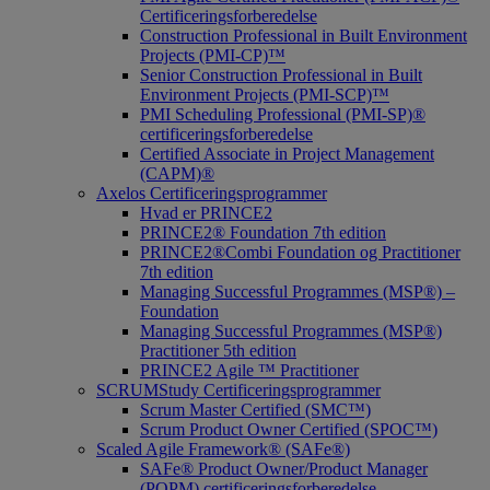
Certificeringsforberedelse
Construction Professional in Built Environment
Projects (PMI-CP)™
Senior Construction Professional in Built
Environment Projects (PMI-SCP)™
PMI Scheduling Professional (PMI-SP)®
certificeringsforberedelse
Certified Associate in Project Management
(CAPM)®
Axelos Certificeringsprogrammer
Hvad er PRINCE2
PRINCE2® Foundation 7th edition
PRINCE2®Combi Foundation og Practitioner
7th edition
Managing Successful Programmes (MSP®) –
Foundation
Managing Successful Programmes (MSP®)
Practitioner 5th edition
PRINCE2 Agile ™ Practitioner
SCRUMStudy Certificeringsprogrammer
Scrum Master Certified (SMC™)
Scrum Product Owner Certified (SPOC™)
Scaled Agile Framework® (SAFe®)
SAFe® Product Owner/Product Manager
(POPM) certificeringsforberedelse