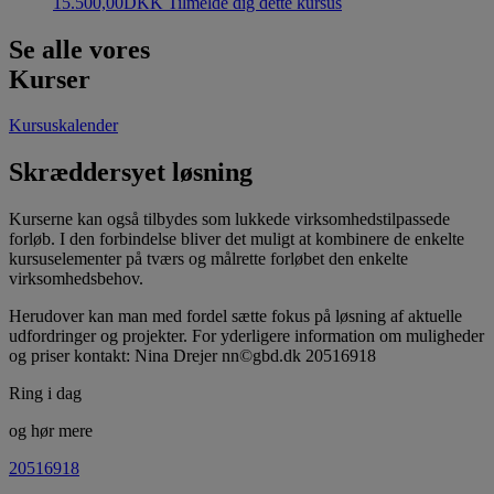
15.500,00
DKK
Tilmelde dig dette kursus
Se alle vores
Kurser
Kursuskalender
Skræddersyet løsning
Kurserne kan også tilbydes som lukkede virksomhedstilpassede
forløb. I den forbindelse bliver det muligt at kombinere de enkelte
kursuselementer på tværs og målrette forløbet den enkelte
virksomhedsbehov.
Herudover kan man med fordel sætte fokus på løsning af aktuelle
udfordringer og projekter. For yderligere information om muligheder
og priser kontakt: Nina Drejer nn©gbd.dk 20516918
Ring i dag
og hør mere
20516918