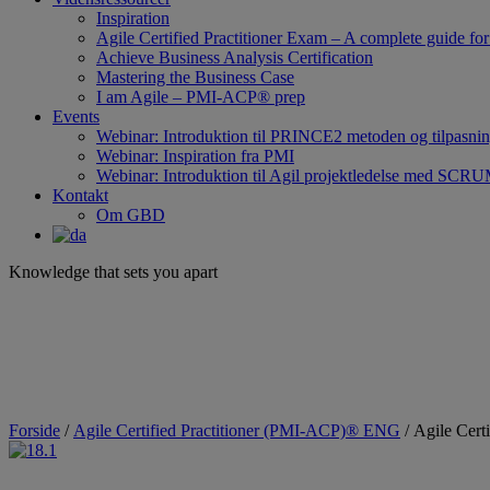
Inspiration
Agile Certified Practitioner Exam – A complete guide 
Achieve Business Analysis Certification
Mastering the Business Case
I am Agile – PMI-ACP® prep
Events
Webinar: Introduktion til PRINCE2 metoden og tilpasni
Webinar: Inspiration fra PMI
Webinar: Introduktion til Agil projektledelse med SCR
Kontakt
Om GBD
Knowledge that sets you apart
Forside
/
Agile Certified Practitioner (PMI-ACP)® ENG
/ Agile Cer