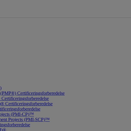
)
(PMP®) Certificeringsforberedelse
ertificeringsforberedelse
 Certificeringsforberedelse
ificeringsforberedelse
Projects (PMI-CP)™
onment Projects (PMI-SCP)™
ingsforberedelse
PM)®