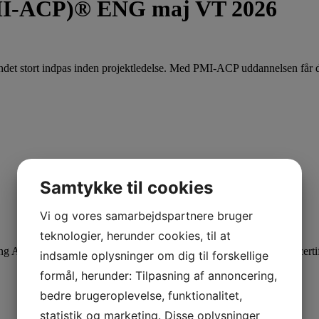
(PMI-ACP)® ENG maj VT 2026
undet stort indpas inden projektledelse. Med PMI-ACP uddannelsen får d
Samtykke til cookies
Vi og vores samarbejdspartnere bruger
teknologier, herunder cookies, til at
g Agil best practice samt at blive klædt på til at kunne bestå PMIs cert
indsamle oplysninger om dig til forskellige
formål, herunder: Tilpasning af annoncering,
bedre brugeroplevelse, funktionalitet,
statistik og marketing. Disse oplysninger