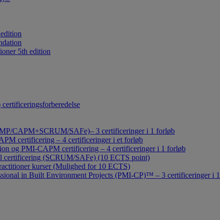
edition
ndation
oner 5th edition
rtificeringsforberedelse
t (PMP/CAPM+SCRUM/SAFe)– 3 certificeringer i 1 forløb
certificering – 4 certificeringer i et forløb
 og PMI-CAPM certificering – 4 certificeringer i 1 forløb
l certificering (SCRUM/SAFe) (10 ECTS point)
ctitioner kurser (Mulighed for 10 ECTS)
ional in Built Environment Projects (PMI-CP)™ – 3 certificeringer i 1