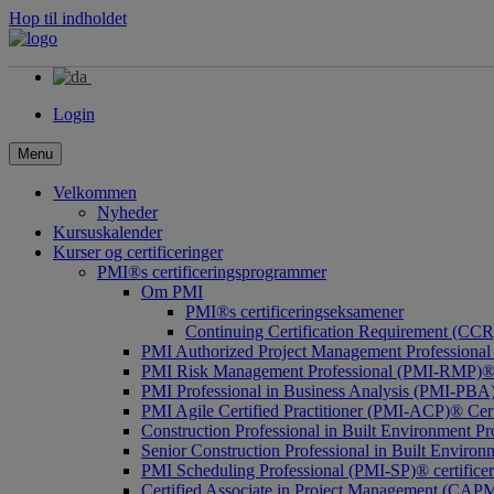
Hop til indholdet
Login
Menu
Velkommen
Nyheder
Kursuskalender
Kurser og certificeringer
PMI®s certificeringsprogrammer
Om PMI
PMI®s certificeringseksamener
Continuing Certification Requirement (CCR
PMI Authorized Project Management Professional 
PMI Risk Management Professional (PMI-RMP)® C
PMI Professional in Business Analysis (PMI-PBA)®
PMI Agile Certified Practitioner (PMI-ACP)® Cert
Construction Professional in Built Environment 
Senior Construction Professional in Built Envir
PMI Scheduling Professional (PMI-SP)® certificer
Certified Associate in Project Management (CA