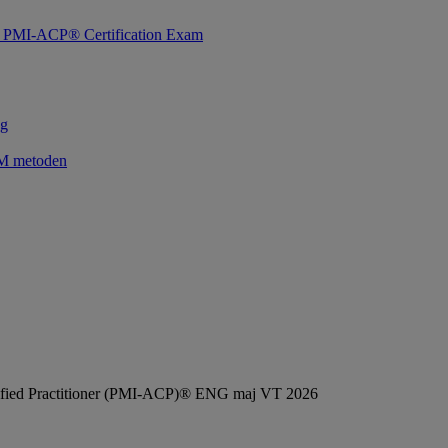
for PMI-ACP® Certification Exam
ng
UM metoden
tified Practitioner (PMI-ACP)® ENG maj VT 2026