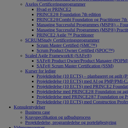
Axelos Certificeringsprogrammer
Hvad er PRINCE2
PRINCE2® Foundation 7th edition
PRINCE2®Combi Foundation og Practitioner 7th 
Managing Successful Programmes (MSP®) – Fou
Managing Successful Programmes (MSP®) Practiti
PRINCE2 Agile ™ Practitioner
SCRUMStudy Certificeringsprogrammer
Scrum Master Certified (SMC™)
Scrum Product Owner Certified (SPOC™)
Scaled Agile Framework® (SAFe®)
SAFe® Product Owner/Product Manager (POPM) ce
SAFe® Scrum Master Certification (SSM)
Kurser for ledige
Projektledelse (10 ECTS) – planbaseret og agil
Projektledelse (10 ECTS) med AI og PMP/PMI-CAPM 
Projektledelse (10 ECTS) med PRINCE2 Foundation
Projektledelse med PRINCE2® Foundation og agi
Projektledelse med PRINCE2®7 Foundation og Pra
Projektledelse (10 ECTS) med Construction Profess
Konsulentydelser
Business case
Kravspecifikation og udbudsprocess
Projektledelse, programledelse og porteføljestyring
Vidensressourcer