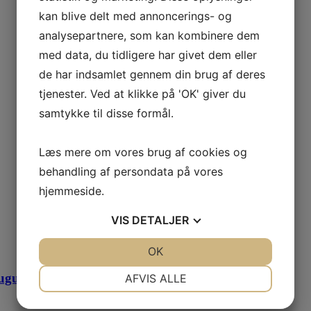
kan blive delt med annoncerings- og
analysepartnere, som kan kombinere dem
med data, du tidligere har givet dem eller
de har indsamlet gennem din brug af deres
tjenester. Ved at klikke på 'OK' giver du
samtykke til disse formål.
Læs mere om vores brug af cookies og
behandling af persondata på vores
hjemmeside.
VIS
DETALJER
JA
NEJ
OK
JA
NEJ
NØDVENDIGE
PRÆFERENCER
august BL 2026
AFVIS ALLE
JA
NEJ
JA
NEJ