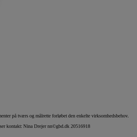
menter på tværs og målrette forløbet den enkelte virksomhedsbehov.
priser kontakt: Nina Drejer nn©gbd.dk 20516918