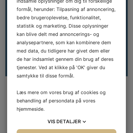
indsamle oplysninger om dig til forskellige
SE ALLE VORES
formål, herunder: Tilpasning af annoncering,
bedre brugeroplevelse, funktionalitet,
KURSER
statistik og marketing. Disse oplysninger
kan blive delt med annoncerings- og
Kursuskalender
analysepartnere, som kan kombinere dem
med data, du tidligere har givet dem eller
de har indsamlet gennem din brug af deres
tjenester. Ved at klikke på 'OK' giver du
samtykke til disse formål.
Skræddersyet løsning
Læs mere om vores brug af cookies og
behandling af persondata på vores
Kurserne kan også tilbydes som lukkede
hjemmeside.
virksomhedstilpassede forløb. I den forbindelse bliver det
muligt at kombinere de enkelte kursuselementer på tværs og
VIS
DETALJER
målrette forløbet den enkelte virksomhedsbehov.