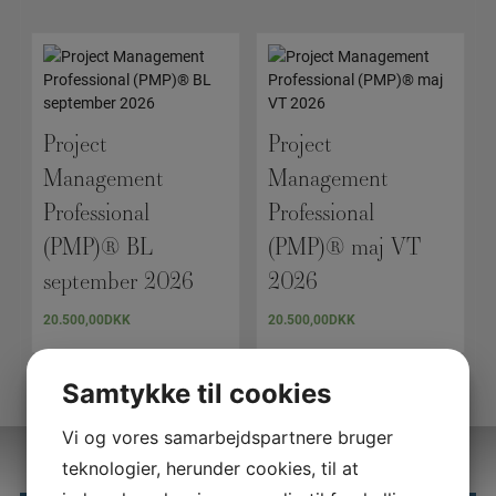
Project
Project
Management
Management
Professional
Professional
(PMP)® BL
(PMP)® maj VT
september 2026
2026
20.500,00
DKK
20.500,00
DKK
Samtykke til cookies
Vi og vores samarbejdspartnere bruger
teknologier, herunder cookies, til at