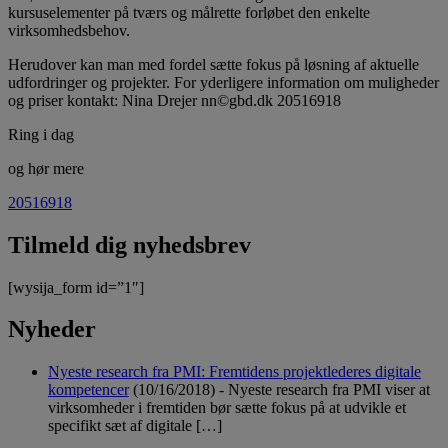
kursuselementer på tværs og målrette forløbet den enkelte
virksomhedsbehov.
Herudover kan man med fordel sætte fokus på løsning af aktuelle
udfordringer og projekter. For yderligere information om muligheder
og priser kontakt: Nina Drejer nn©gbd.dk 20516918
Ring i dag
og hør mere
20516918
Tilmeld dig nyhedsbrev
[wysija_form id=”1″]
Nyheder
Nyeste research fra PMI: Fremtidens projektlederes digitale
kompetencer
(10/16/2018)
-
Nyeste research fra PMI viser at
virksomheder i fremtiden bør sætte fokus på at udvikle et
specifikt sæt af digitale […]