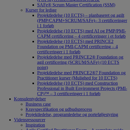
SAFe® Scrum Master Certification (SSM)
Kurser for ledige
Projektledelse (10 ECTS) – planbaseret og agilt
(PMP/CAPM+SCRUM/SAFe)– 3 certificeringer
i 1 forløb
Projektledelse (10 ECTS) med AI og PMP/PMI-
CAPM certificering – 4 certificeringer i et forløb
Projektledelse (10 ECTS) med PRINCE2
Foundation og PMI-CAPM certificering – 4
certificeringer i 1 forløb
Projektledelse med PRINCE2® Foundation og
agil certificering (SCRUM/SAFe) (10 ECTS
point)
Projektledelse med PRINCE2®7 Foundation og
Practitioner kurser (Mulighed for 10 ECTS)
Projektledelse (10 ECTS) med Construction
Professional in Built Environment Projects (PMI-
CP)™ – 3 certificeringer i 1 forløb
Konsulentydelser
Business case
Kravspecifikation og udbudsprocess
Projektledelse, programledelse og porteføljestyring
Vidensressourcer
Inspiration