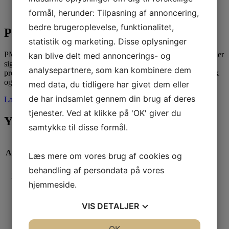
Beskrivelse
Yderligere Information
formål, herunder: Tilpasning af annoncering,
bedre brugeroplevelse, funktionalitet,
Produktbeskrivelse
statistik og marketing. Disse oplysninger
PMIs Project Management Professional (PMP)® forløbet henvender
kan blive delt med annoncerings- og
sig til personer, der ønsker en grundlæggende
analysepartnere, som kan kombinere dem
projektlederuddannelse baseret på international best practice teknik
og metode samt forberedelse til PMP certificeringseksamen.
med data, du tidligere har givet dem eller
de har indsamlet gennem din brug af deres
Læs mere
tjenester. Ved at klikke på 'OK' giver du
Yderligere Information
samtykke til disse formål.
Afholdelse
18.maj – 19 juni 2026
Læs mere om vores brug af cookies og
behandling af persondata på vores
Kursus
2026-05-18
hjemmeside.
start
VIS
DETALJER
Sprog
Dansk
JA
NEJ
JA
NEJ