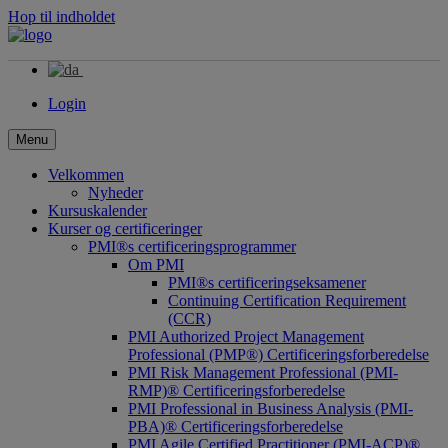
Hop til indholdet
Login
Menu
Velkommen
Nyheder
Kursuskalender
Kurser og certificeringer
PMI®s certificeringsprogrammer
Om PMI
PMI®s certificeringseksamener
Continuing Certification Requirement
(CCR)
PMI Authorized Project Management
Professional (PMP®) Certificeringsforberedelse
PMI Risk Management Professional (PMI-
RMP)® Certificeringsforberedelse
PMI Professional in Business Analysis (PMI-
PBA)® Certificeringsforberedelse
PMI Agile Certified Practitioner (PMI-ACP)®