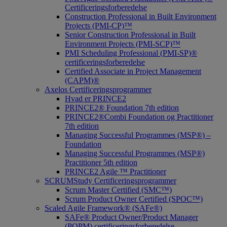
Certificeringsforberedelse
Construction Professional in Built Environment
Projects (PMI-CP)™
Senior Construction Professional in Built
Environment Projects (PMI-SCP)™
PMI Scheduling Professional (PMI-SP)®
certificeringsforberedelse
Certified Associate in Project Management
(CAPM)®
Axelos Certificeringsprogrammer
Hvad er PRINCE2
PRINCE2® Foundation 7th edition
PRINCE2®Combi Foundation og Practitioner
7th edition
Managing Successful Programmes (MSP®) –
Foundation
Managing Successful Programmes (MSP®)
Practitioner 5th edition
PRINCE2 Agile ™ Practitioner
SCRUMStudy Certificeringsprogrammer
Scrum Master Certified (SMC™)
Scrum Product Owner Certified (SPOC™)
Scaled Agile Framework® (SAFe®)
SAFe® Product Owner/Product Manager
(POPM) certificeringsforberedelse