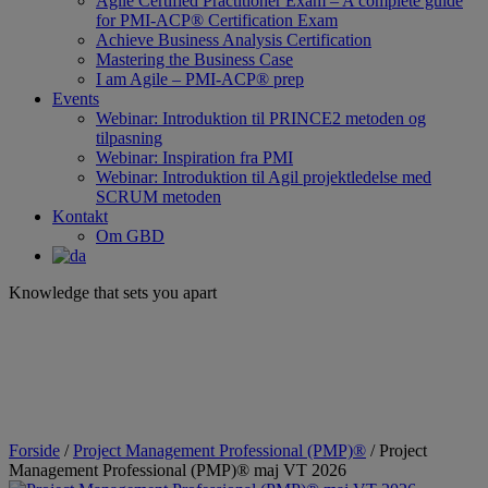
Agile Certified Practitioner Exam – A complete guide
for PMI-ACP® Certification Exam
Achieve Business Analysis Certification
Mastering the Business Case
I am Agile – PMI-ACP® prep
Events
Webinar: Introduktion til PRINCE2 metoden og
tilpasning
Webinar: Inspiration fra PMI
Webinar: Introduktion til Agil projektledelse med
SCRUM metoden
Kontakt
Om GBD
Knowledge that sets you apart
Forside
/
Project Management Professional (PMP)®
/ Project
Management Professional (PMP)® maj VT 2026