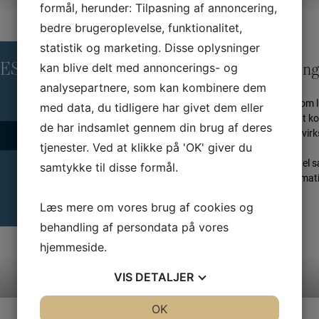
formål, herunder: Tilpasning af annoncering,
bedre brugeroplevelse, funktionalitet,
statistik og marketing. Disse oplysninger
RES
Skræddersyet løsning
kan blive delt med annoncerings- og
analysepartnere, som kan kombinere dem
Kurserne kan også tilbydes som l
med data, du tidligere har givet dem eller
forbindelse bliver det muligt at
de har indsamlet gennem din brug af deres
målrette forløbet den enkelte v
tjenester. Ved at klikke på 'OK' giver du
Herudover kan man med fordel sæt
samtykke til disse formål.
projekter. For yderligere informa
nn©gbd.dk 20516918
Læs mere om vores brug af cookies og
behandling af persondata på vores
hjemmeside.
VIS
DETALJER
JA
NEJ
OK
JA
NEJ