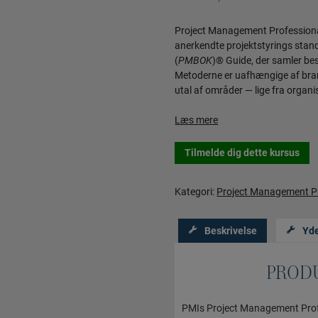
Project Management Profession
anerkendte projektstyrings sta
(
PMBOK
)® Guide, der samler bes
Metoderne er uafhængige af bran
utal af områder — lige fra organis
Læs mere
Tilmelde dig dette kursus
Kategori:
Project Management P
Beskrivelse
Yde
PROD
PMIs Project Management Profe