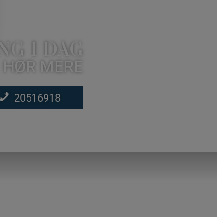
NG I DAG
 HØR MERE
20516918