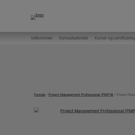
Hop
til
indholdet
Velkommen
Kursuskalender
Kurser og certificerin
Forside
/
Project Management Professional (PMP)®
/ Project Ma