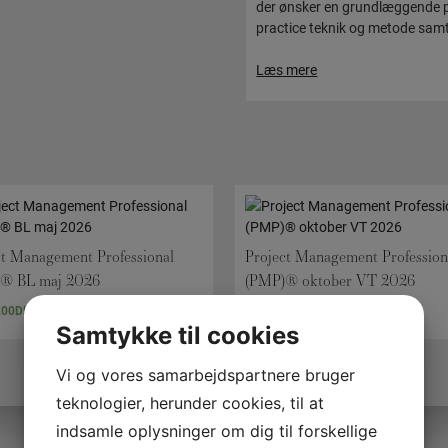
der ønsker en grundlæggende p
practice teknik og metode samt
Læs mere
ct Management Professional
Project Management Profession
® BL maj 2026
(PMP)® oktober VT 2026
,00
DKK
20.500,00
DKK
Samtykke til cookies
Vi og vores samarbejdspartnere bruger
teknologier, herunder cookies, til at
indsamle oplysninger om dig til forskellige