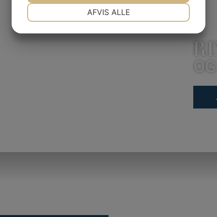
NØDVENDIGE
PRÆFERENCER
AFVIS ALLE
JA
NEJ
JA
NEJ
RI
MARKETING
STATISTIK
OG