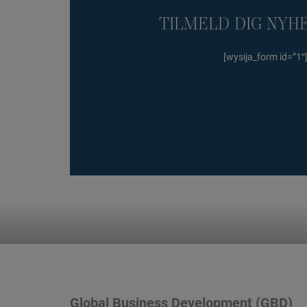
TILMELD DIG NYH
[wysija_form id=”1″
Global Business Development (GBD)